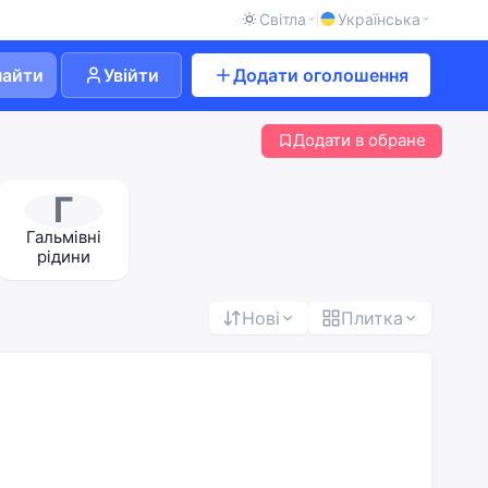
Світла
Українська
найти
Увійти
Додати оголошення
Додати в обране
Г
Гальмівні
рідини
Нові
Плитка