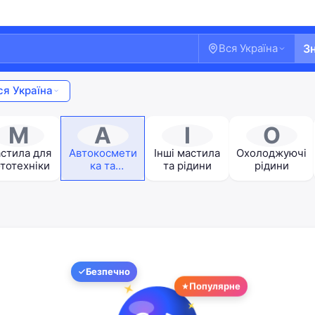
Вся Україна
З
ся Україна
М
А
І
О
стила для
Автокосмети
Інші мастила
Охолоджуючі
тотехніки
ка та
та рідини
рідини
автохімія
Безпечно
Ласкаво просимо!
Популярне
Увійдіть або створіть акаунт