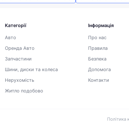
Продовжуючи, ви погоджуєтесь з
Умовами використання
,
Договором публічної оферти
та
Політикою
конфіденційності
Категорії
Інформація
Авто
Про нас
Оренда Авто
Правила
Запчастини
Безпека
Шини, диски та колеса
Допомога
Нерухомість
Контакти
Житло подобово
Політика 