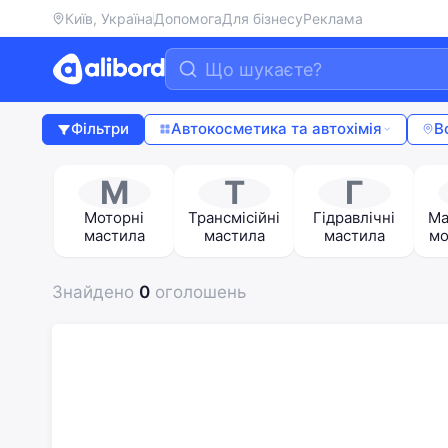
Київ, Україна
Допомога
Для бізнесу
Реклама
Фільтри
Автокосметика та автохімія
В
М
Т
Г
Моторні
Трансмісійні
Гідравлічні
Ма
мастила
мастила
мастила
мо
Знайдено
0
оголошень