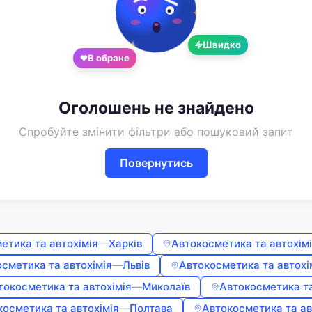
Google
Telegram
Швидко
або
В обране
Вхід
Реєстрація
Оголошень не знайдено
Введіть номер або пошту
Спробуйте змінити фільтри або пошуковий запит
Пароль
Повернутись
Забули пароль?
Запам'ятати мене
етика та автохімія
—
Харків
Автокосметика та автохім
сметика та автохімія
—
Львів
Автокосметика та автохі
токосметика та автохімія
—
Миколаїв
Автокосметика та
Увійти
косметика та автохімія
—
Полтава
Автокосметика та ав