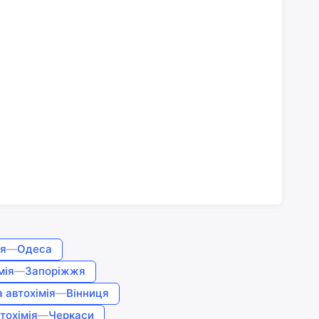
ія
—
Одеса
мія
—
Запоріжжя
 автохімія
—
Вінниця
тохімія
—
Черкаси