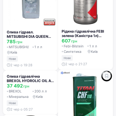
Рідина гідравлічна FEBI
Олива гідравл.
зелена (Каністра 1л)
MITSUBISHI DIA QUEEN
46161
607
PSF (1л) 4039645
грн
785
грн
Febi-Bilstein
1 л л
MITSUBISHI/FUSO
1 л л
Синтетика
Київ
Київ
Нове
Нове
2 чер о 21:27
2 чер о 19:28
Олива гідравлічна
BREXOL HYDROLIC OIL AN
46 (Бочка 200л)
37 492
грн
48391051023
BREXOL
200 л л
Мінеральна
Київ
Нове
2 чер о 05:27