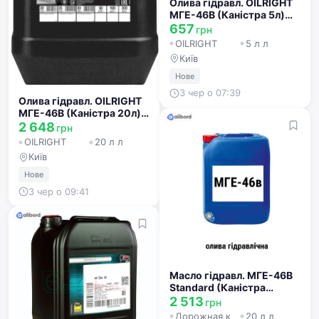
Олива гідравл. OILRIGHT
МГЕ-46В (Каністра 5л)
2602
657
грн
OILRIGHT
5 л л
Київ
Нове
3 чер о 07:39
Олива гідравл. OILRIGHT
МГЕ-46В (Каністра 20л)
2600
2 648
грн
OILRIGHT
20 л л
Київ
Нове
3 чер о 09:41
Масло гідравл. МГЕ-46В
Standard (Каністра
20л/15кг) <ДК>
2 513
грн
48021136981
Дорожная карта (DK)
20 л л