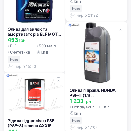
Київ
Нове
1 чер о 21:22
Олива для вилок та
амортизаторів ELF MOTO
FORK OIL SYN 10W
453
грн
(Каністра 0,5л) 213966
ELF
500 мл л
Синтетика
Київ
Нове
1 чер о 15:50
Олива гідравл. HONDA
PSF-II (1л)
08285P9901Y73
1 233
грн
Honda/Acura
1 л л
Київ
Рідина гідравлічна PSF
Нове
(PSF-3) зелена AXXIS
1 чер о 17:07
напівсинтетична