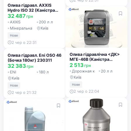
2 чер о 22:51
Олива гідравл. AXXIS
Hydro ISO 32 (Каністра
200л) AX-2076
32 487
грн
AXXIS
200 л л
Мінеральна
Київ
Нове
2 чер о 22:31
Олива гідравлічна <ДК>
Олива гідравл. Eni OSO 46
МГЕ-46В (Каністра
(Бочка 180кг) 230311
20л/18кг) 4102871280
2 513
грн
32 383
грн
Дорожная карта (DK)
20 л л
ENI
180 л
Київ
Київ
Нове
Нове
2 чер о 22:04
2 чер о 21:32