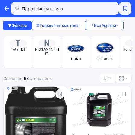
Фільтри
Гідравлічні мастила
Вся Україна
T
N
Total, Elf
NISSAN/INFIN
Honda/
ITI
FORD
SUBARU
Знайдено
68
оголошень