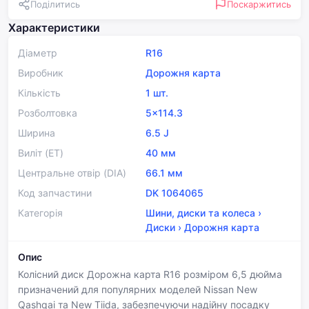
Поділитись
Поскаржитись
Характеристики
Діаметр
R16
Виробник
Дорожня карта
Кількість
1 шт.
Розболтовка
5x114.3
Ширина
6.5 J
Виліт (ET)
40 мм
Центральне отвір (DIA)
66.1 мм
Код запчастини
DK 1064065
Категорія
Шини, диски та колеса
›
Диски
›
Дорожня карта
Опис
Колісний диск Дорожна карта R16 розміром 6,5 дюйма
призначений для популярних моделей Nissan New
Qashqai та New Tiida, забезпечуючи надійну посадку