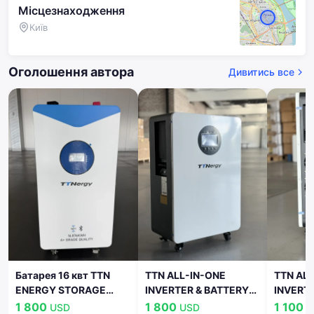
Місцезнаходження
Київ
Оголошення автора
Дивитись все
Батарея 16 квт TTN
TTN ALL-IN-ONE
TTN AL
ENERGY STORAGE
INVERTER & BATTERY+
INVERT
LITHIUM BATTERY
51.2V200AH + 6KW
51.2V1
1 800
1 800
1 100
USD
USD
U