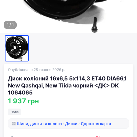
1
/
1
Опубліковано 28 травня 2026 р.
Диск колісний 16х6,5 5х114,3 ET40 DIA66,1
New Qashqai, New Tiida чорний <ДК> DK
1064065
1 937 грн
Нове
Шини, диски та колеса
Диски
Дорожня карта