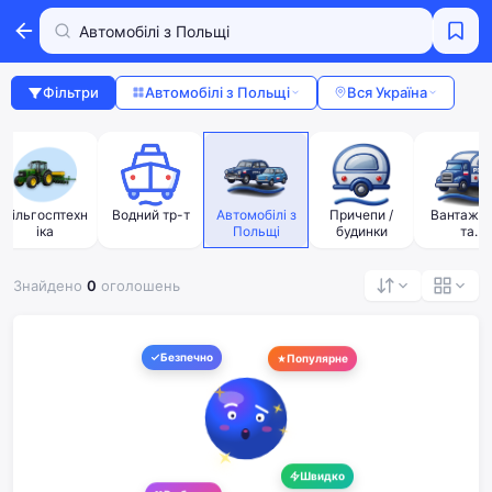
Фільтри
Автомобілі з Польщі
Вся Україна
Сільгосптехн
Водний тр-т
Автомобілі з
Причепи /
Вантажів
іка
Польщі
будинки
та
спецтехнік
Польщі
Знайдено
0
оголошень
Безпечно
Популярне
Швидко