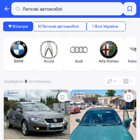
Фільтри
Легкові автомобілі
Вся Україна
BMW
Acura
Audi
Alfa Romeo
Aston 
Знайдено
8
оголошень