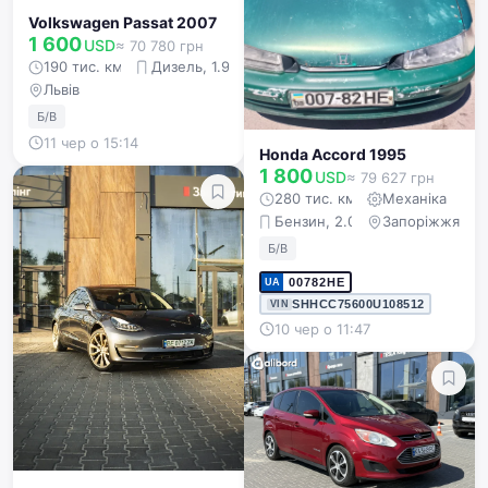
Volkswagen Passat 2007
1 600
USD
≈ 70 780 грн
190 тис. км
Дизель, 1.9 л
Львів
Б/В
11 чер о 15:14
Honda Accord 1995
1 800
USD
≈ 79 627 грн
280 тис. км
Механіка
Бензин, 2.0 л
Запоріжжя
Б/В
00782НЕ
UA
SHHCC75600U108512
VIN
10 чер о 11:47