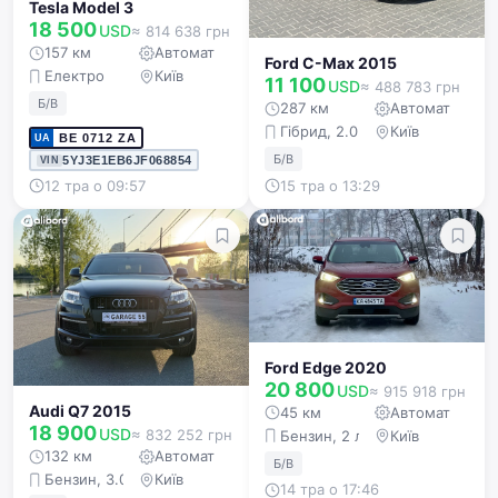
Tesla Model 3
18 500
USD
≈ 814 638 грн
157 км
Автомат
Ford C-Max 2015
Електро
Київ
11 100
USD
≈ 488 783 грн
Б/В
287 км
Автомат
Гібрид, 2.0 л
Київ
BE 0712 ZA
UA
Б/В
5YJ3E1EB6JF068854
VIN
12 тра о 09:57
15 тра о 13:29
Ford Edge 2020
20 800
USD
≈ 915 918 грн
Audi Q7 2015
45 км
Автомат
18 900
USD
≈ 832 252 грн
Бензин, 2 л
Київ
132 км
Автомат
Б/В
Бензин, 3.0 л
Київ
14 тра о 17:46