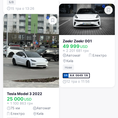
Б/В
15 тра о 13:26
Zeekr Zeekr 001
49 999
USD
≈ 2 201 681 грн
Автомат
Електро
Київ
Нове
АА 0649 YA
UA
12 тра о 11:56
Tesla Model 3 2022
25 000
USD
≈ 1 100 863 грн
75 км
Автомат
Електро
Київ