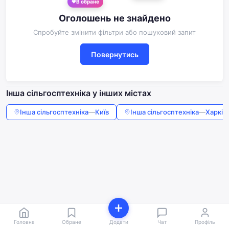
В обране
Оголошень не знайдено
Спробуйте змінити фільтри або пошуковий запит
Повернутись
Інша сільгосптехніка у інших містах
Інша сільгосптехніка
—
Київ
Інша сільгосптехніка
—
Харків
Головна
Обране
Додати
Чат
Профіль