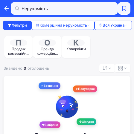
Фільтри
Комерційна нерухомість
Вся Україна
П
О
К
Продаж
Оренда
Коворкінги
комерційної
комерційної
нерухомості
нерухомості
Знайдено
0
оголошень
Безпечно
Популярне
Швидко
В обране