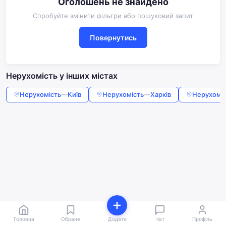
Оголошень не знайдено
Спробуйте змінити фільтри або пошуковий запит
Повернутись
Нерухомість у інших містах
Нерухомість
—
Київ
Нерухомість
—
Харків
Нерухомі
Головна
Обране
Додати
Чат
Профіль