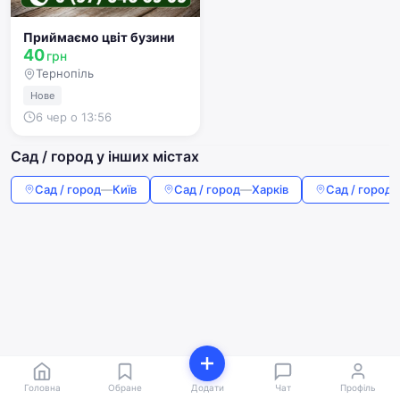
Приймаємо цвіт бузини
40
грн
Тернопіль
Нове
6 чер о 13:56
Сад / город у інших містах
Сад / город
—
Київ
Сад / город
—
Харків
Сад / город
Головна
Обране
Додати
Чат
Профіль