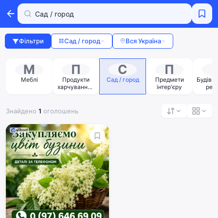
Фільтри
Сад / город
Вся Україна
М
П
С
П
/
Меблі
Продукти
Сад / город
Предмети
Будівни
харчування /
інтер'єру
рем
напої
Знайдено
1
оголошень