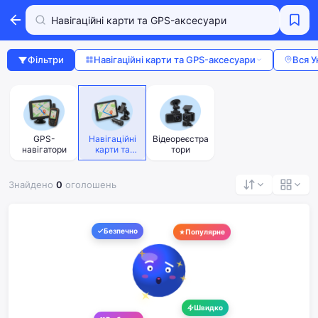
Фільтри
Навігаційні карти та GPS-аксесуари
Вся У
GPS-
Навігаційні
Відеореєстра
навігатори
карти та
тори
GPS-
аксесуари
Знайдено
0
оголошень
Безпечно
Популярне
Швидко