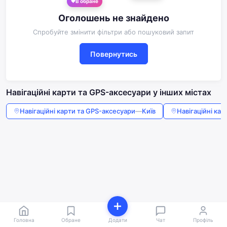
В обране
Оголошень не знайдено
Спробуйте змінити фільтри або пошуковий запит
Повернутись
Навігаційні карти та GPS-аксесуари у інших містах
Навігаційні карти та GPS-аксесуари
—
Київ
Навігаційні ка
Головна
Обране
Додати
Чат
Профіль