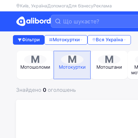
Київ, Україна
Допомога
Для бізнесу
Реклама
Фільтри
Мотокуртки
Вся Україна
М
М
М
Мотошоломи
Мотокуртки
Мотоштани
М
мо
Знайдено
0
оголошень