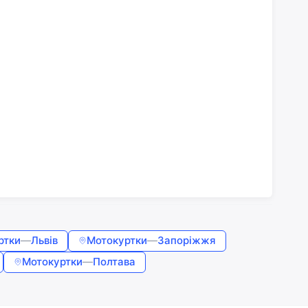
ртки
—
Львів
Мотокуртки
—
Запоріжжя
Мотокуртки
—
Полтава