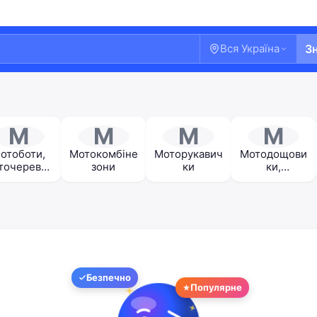
Вся Україна
З
М
М
М
М
отоботи,
Мотокомбіне
Моторукавич
Мотодощови
точеревик
зони
ки
ки,
и
мотобахіли
Ласкаво просимо!
Безпечно
Популярне
Увійдіть або створіть акаунт