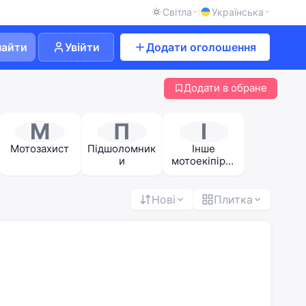
Світла
Українська
найти
Увійти
Додати оголошення
Додати в обране
М
П
І
Мотозахист
Підшоломник
Інше
и
мотоекіпірув
ання
Нові
Плитка