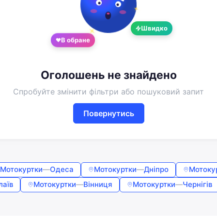
Google
Telegram
Швидко
або
В обране
Вхід
Реєстрація
Введіть номер або пошту
Оголошень не знайдено
Спробуйте змінити фільтри або пошуковий запит
Пароль
Повернутись
Забули пароль?
Запам'ятати мене
Мотокуртки
—
Одеса
Мотокуртки
—
Дніпро
Мотоку
лаїв
Мотокуртки
—
Вінниця
Мотокуртки
—
Чернігів
Увійти
Продовжуючи, ви погоджуєтесь з
Умовами використання
,