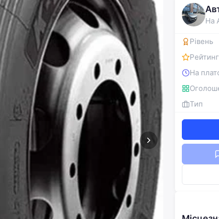
Ав
На 
Рівень
Рейтинг
На плат
Оголош
Тип
Місцез