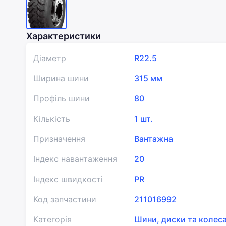
Характеристики
Діаметр
R22.5
Ширина шини
315 мм
Профіль шини
80
Кількість
1 шт.
Призначення
Вантажна
Індекс навантаження
20
Індекс швидкості
PR
Код запчастини
211016992
Категорія
Шини, диски та колес