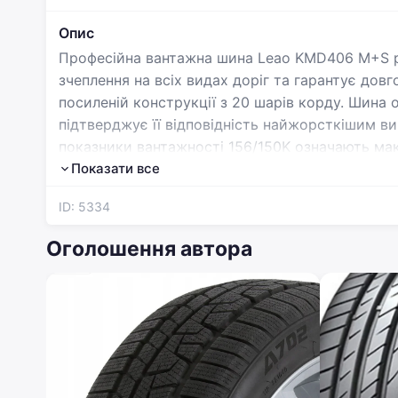
Опис
Професійна вантажна шина Leao KMD406 M+S ро
зчеплення на всіх видах доріг та гарантує дов
посиленій конструкції з 20 шарів корду. Шина
підтверджує її відповідність найжорсткішим вим
показники вантажності 156/150K означають ма
навантаженнях. Глибокий протектор з ламелям
Показати все
запобігає аквапланіванню, забезпечуючи безпе
ID: 5334
KMD406 оптимально поєднує економічність, довг
ідеальним вибором для автопарків та професій
Оголошення автора
ви отримуєте якісний продукт від перевіреног