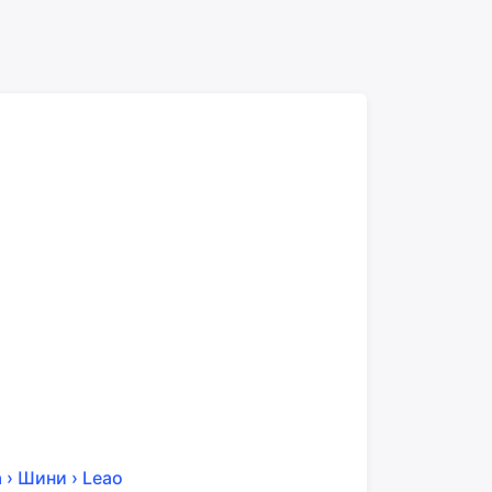
Ласкаво просимо!
Увійдіть або створіть акаунт
Google
Telegram
а
›
Шини
›
Leao