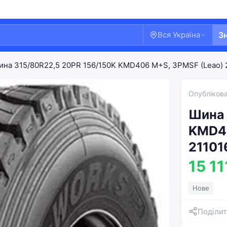
Вся Україна
З
ина 315/80R22,5 20PR 156/150K KMD406 M+S, 3PMSF (Leao) 
Опублікова
Шина 
KMD40
21101
15 11
Нове
Поділит