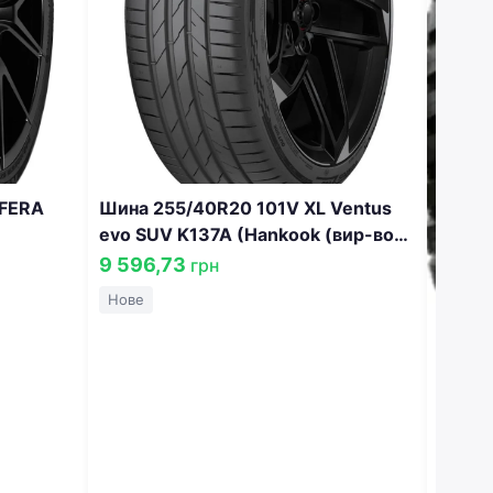
'FERA
Шина 255/40R20 101V XL Ventus
evo SUV K137A (Hankook (вир-во
Угорщина) 1032200
9 596,73
грн
Нове
Шина 
186MT
LT245