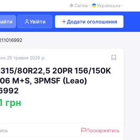
Світла
Українська
найти
Увійти
Додати оголошення
211016992
но 25 травня 2026 р.
315/80R22,5 20PR 156/150K
6 M+S, 3PMSF (Leao)
6992
1 грн
ись
Поскаржитись