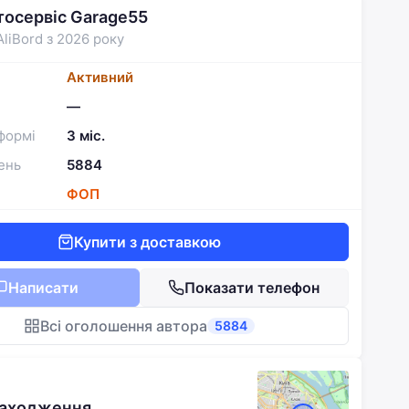
тосервіс Garage55
AliBord з 2026 року
Активний
—
формі
3 міс.
ень
5884
ФОП
Купити з доставкою
Написати
Показати телефон
Всі оголошення автора
5884
находження