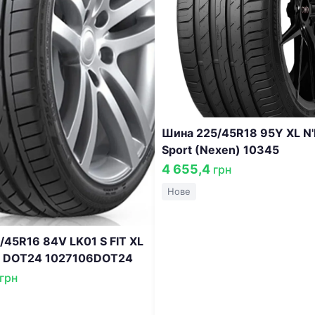
Шина 225/45R18 95Y XL N
Sport (Nexen) 10345
4 655,4
грн
Нове
/45R16 84V LK01 S FIT XL
) DOT24 1027106DOT24
грн