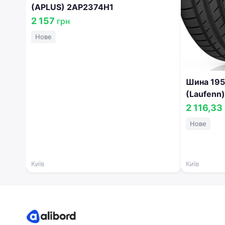
(APLUS) 2AP2374H1
2 157
грн
Нове
Шина 195
(Laufenn
2 116,33
Нове
Київ
Київ