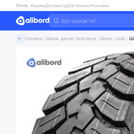
Київ, Україна
Допомога
Для бізнесу
Реклама
Головна
Шини, диски та колеса
Шини
Leao
Ш