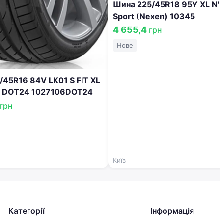
Шина 225/45R18 95Y XL N
Sport (Nexen) 10345
4 655,4
грн
Нове
/45R16 84V LK01 S FIT XL
) DOT24 1027106DOT24
грн
Київ
Категорії
Інформація