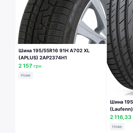
Шина 195/55R16 91H A702 XL
(APLUS) 2AP2374H1
2 157
грн
Нове
Шина 195
(Laufenn
2 116,33
Нове