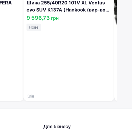
'FERA
Шина 255/40R20 101V XL Ventus
evo SUV K137A (Hankook (вир-во
Угорщина) 1032200
9 596,73
грн
Нове
Шина 
186MT
LT245
5 05
Нове
Київ
Київ
Для бізнесу