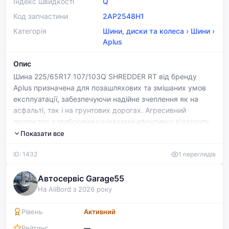
Індекс швидкості
Q
Код запчастини
2AP2548H1
Категорія
Шини, диски та колеса
›
Шини
›
Aplus
Опис
Шина 225/65R17 107/103Q SHREDDER RT від бренду
Aplus призначена для позашляхових та змішаних умов
експлуатації, забезпечуючи надійне зчеплення як на
асфальті, так і на грунтових дорогах. Агресивний
протектор з глибокими канавками ефективно відводить
воду та грязь, запобігаючи аквапланування та
Показати все
зберігаючи стійкість автомобіля. Індекс навантаження
ID: 1432
1 переглядів
107/103Q гарантує безпеку навіть при максимальному
завантаженню та швидкостях до 160 км/год, що робить
цю шину універсальним вибором для SUV та легких
Автосервіс Garage55
вантажівок. Довговічна конструкція та економічна
На AliBord з 2026 року
вартість роблять SHREDDER RT привабливим варіантом
для тих, хто цінує якість та практичність.
Рівень
Активний
Рекомендується для водіїв, які часто подорожують по
Рейтинг
—