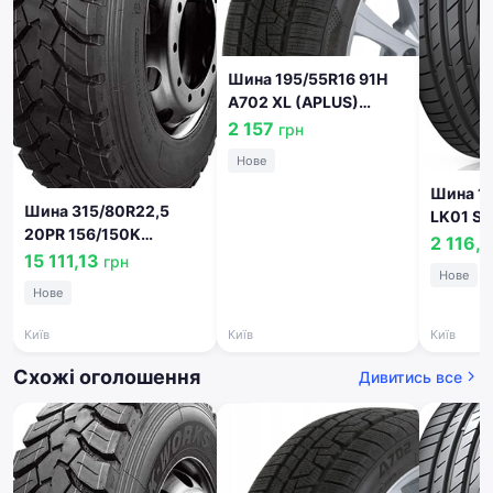
Шина 195/55R16 91H
A702 XL (APLUS)
2AP2374H1
2 157
грн
Нове
Шина 1
Шина 315/80R22,5
LK01 S F
20PR 156/150K
DOT24 
2 116,
KMD406 M+S, 3PMSF
15 111,13
грн
Нове
(Leao) 211016992
Нове
Київ
Київ
Київ
Схожі оголошення
Дивитись все