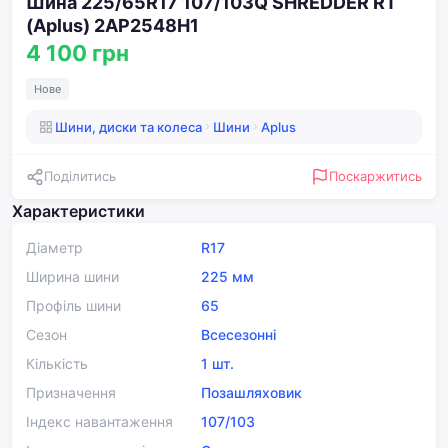
Шина 225/65R17 107/103Q SHREDDER RT
(Aplus) 2AP2548H1
4 100 грн
Нове
Шини, диски та колеса
Шини
Aplus
Поділитись
Поскаржитись
Характеристики
Діаметр
R17
Ширина шини
225 мм
Профіль шини
65
Сезон
Всесезонні
Кількість
1 шт.
Призначення
Позашляховик
Індекс навантаження
107/103