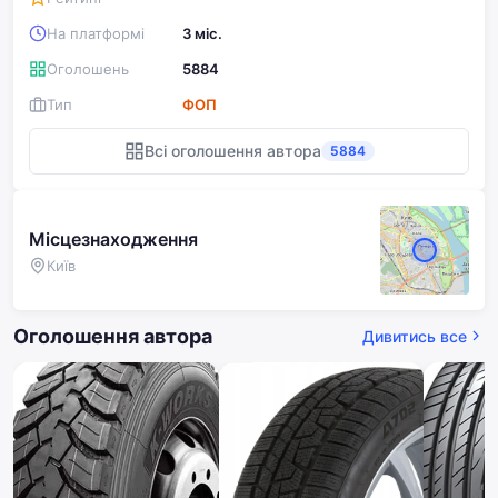
складній місцевості та потребують надійної шини з
На платформі
3 міс.
гарним співвідношенням ціни та якості.
Оголошень
5884
Тип
ФОП
Всі оголошення автора
5884
Місцезнаходження
Київ
Оголошення автора
Дивитись все