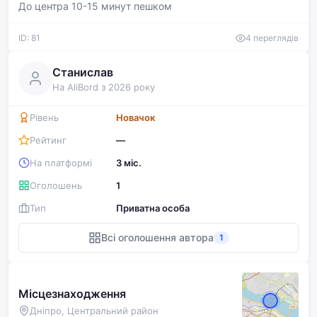
До центра 10-15 минут пешком
ID: 81
4 переглядів
Станислав
На AliBord з 2026 року
Рівень
Новачок
Рейтинг
—
На платформі
3 міс.
Оголошень
1
Тип
Приватна особа
Всі оголошення автора
1
Місцезнаходження
Дніпро, Центральний район