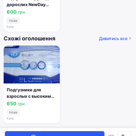
дорослих NewDay
Adult Pants L, 30шт
600
грн
Нове
Київ
Схожі оголошення
Дивитись все
Подгузники для
взрослых с высоким
уровнем
650
грн
впитываемости
Нове
размер L / 30 штук / ID
Київ
SLIP Plus