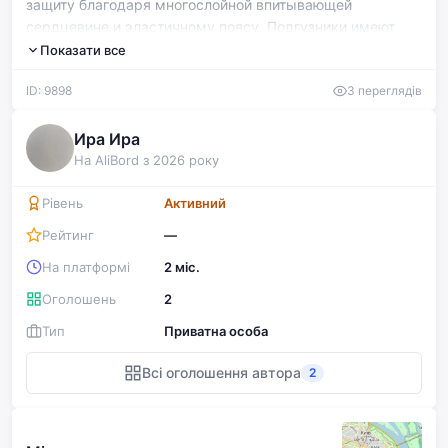
защиту благодаря многослойной впитывающей
сердцевине и эластичному поясу. Подгузники имеют
уровень впитываемости Plus (8 капель) и обеспечивают
Показати все
защиту от протечек. Упаковка в хорошем состоянии,
ID: 9898
3 переглядів
товар запечатан.
Ира Ира
На AliBord з 2026 року
Рівень
Активний
Рейтинг
—
На платформі
2 міс.
Оголошень
2
Тип
Приватна особа
Всі оголошення автора
2