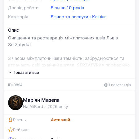
Досвід роботи
Більше 10 років
Категорія
Бізнес та послуги
›
Клінінг
Опис
Очищення та реставрація міжплиточних швів Львів
SerZatyrka
З часом міжплиточні шви темніють, забруднюються та
втрачають свій охайний вигляд. SERZATYRKA професійно
виконує очищення та реставрацію міжплиточних швів,
Показати все
повертаючи плитці свіжість і доглянутий вигляд без
ID: 9894
1 переглядів
дорогого ремонту.
✔ Очищення міжплиточних швів від забруднень
Мар'ян Мазепа
✔ Видалення потемнінь і нальоту
На AliBord з 2026 року
✔ Відновлення кольору швів
✔ Оновлення зовнішнього вигляду плитки
Рівень
Активний
✔ Реальні фото ДО / ПІСЛЯ
Рейтинг
—