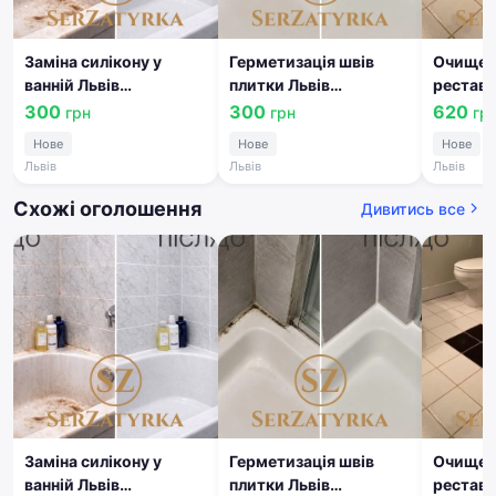
Заміна силікону у
Герметизація швів
Очищен
ванній Львів
плитки Львів
реставр
SERZATYRKA
SERZATYRKA
міжплит
300
300
620
грн
грн
гр
Львів 
Нове
Нове
Нове
Львів
Львів
Львів
Схожі оголошення
Дивитись все
Заміна силікону у
Герметизація швів
Очищен
ванній Львів
плитки Львів
реставр