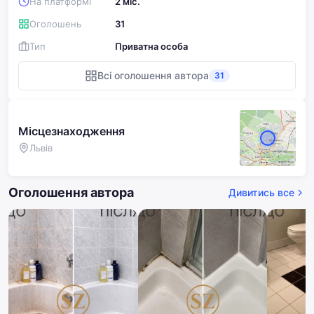
На платформі
2 міс.
Працюємо у ванних кімнатах, душових, кухнях та інших
приміщеннях.
Оголошень
31
Тип
Приватна особа
Всі оголошення автора
31
Місцезнаходження
Львів
Оголошення автора
Дивитись все