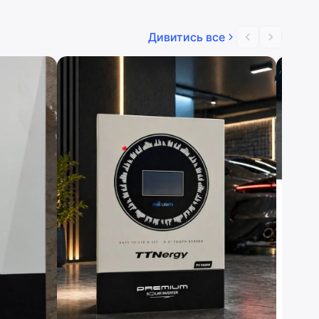
Дивитись все
Honda 
3 60
Нове