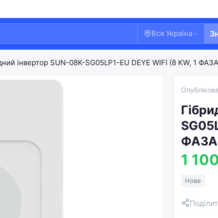
Вся Україна
З
дний інвертор SUN-08K-SG05LP1-EU DEYE WIFI (8 KW, 1 ФАЗА,
Опублікова
Гібри
SG05L
ФАЗА,
1 100
Нове
Поділит