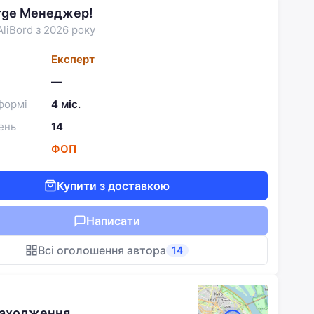
rge Менеджер!
AliBord з 2026 року
Експерт
—
формі
4 міс.
ень
14
ФОП
Купити з доставкою
Написати
Всі оголошення автора
14
находження