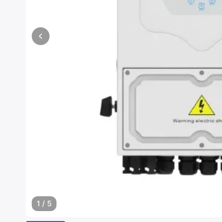
1
/
5