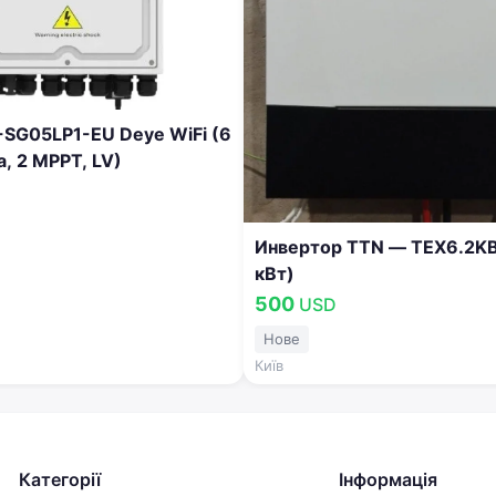
ора
Ви отримаєте рішення для
.
SG05LP1-EU Deye WiFi (6
а, 2 MPPT, LV)
Инвертор TTN — TEX6.2KB
кВт)
500
USD
Нове
Київ
Категорії
Інформація