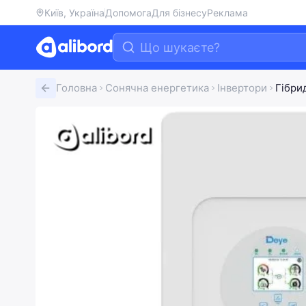
Київ, Україна
Допомога
Для бізнесу
Реклама
Головна
Сонячна енергетика
Інвертори
Гібри