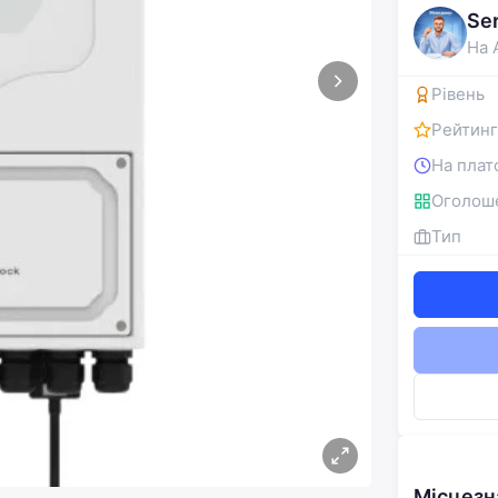
Se
На 
Рівень
Рейтинг
На плат
Оголош
Тип
Місцез