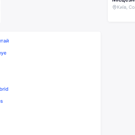
Київ, С
итай
eye
brid
es