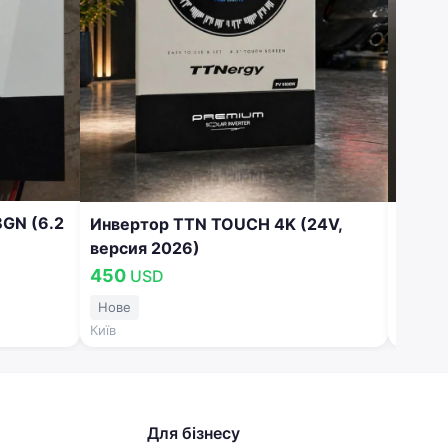
GN (6.2
Инвертор TTN TOUCH 4K (24V,
Батарея 16
версия 2026)
STORA
WYLD
450
1 80
USD
Нове
Нове
Київ
Київ
Для бізнесу