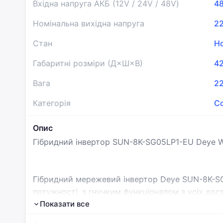
Вхідна напруга АКБ (12V / 24V / 48V)
4
Номінальна вихідна напруга
2
Стан
Н
Габаритні розміри (Д×Ш×В)
4
Вага
22
Категорія
Со
Опис
Гібридний інвертор SUN-8K-SG05LP1-EU Deye WiF
Гібридний мережевий інвертор Deye SUN-8K-SG
потужності, з гнучким функціоналом з усіх дост
інверторі можна втілити найсміливіші ідеї щод
Показати все
від держави електроживильної системи. Гнучк