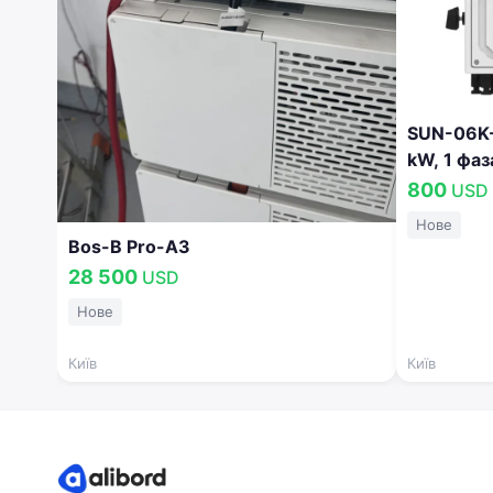
Робота без акумулятора як мережевого інверт
Встановлення добових режимів роботи
В одному пристрої та за конкурентною ціною 
найсміливіших ідей енергонезалежного будинку
SUN-06K-
kW, 1 фаз
800
USD
Нове
Bos-B Pro-A3
28 500
USD
Нове
Київ
Київ