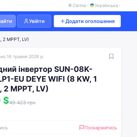
Світла
Українська
найти
Увійти
Додати оголошення
 2 MPPT, LV)
но 16 травня 2026 р.
дний інвертор SUN-08K-
P1-EU DEYE WIFI (8 KW, 1
 2 MPPT, LV)
 $
49 423 грн
ись
Поскаржитись