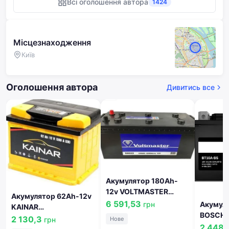
Всі оголошення автора
1424
Місцезнаходження
Київ
Оголошення автора
Дивитись все
Акумулятор 180Ah-
12v VOLTMASTER
Акумулятор 62Ah-12v
(Exide) (513х223х223),
6 591,53
грн
Акумулятор 1
KAINAR
полярність зворотна
BOSCH (
(242х175х190),L,EN590
2 130,3
грн
Нове
(3), EN1000! КАТ.
(150х88
2 448,
!КАТ. -20% 062 261 1