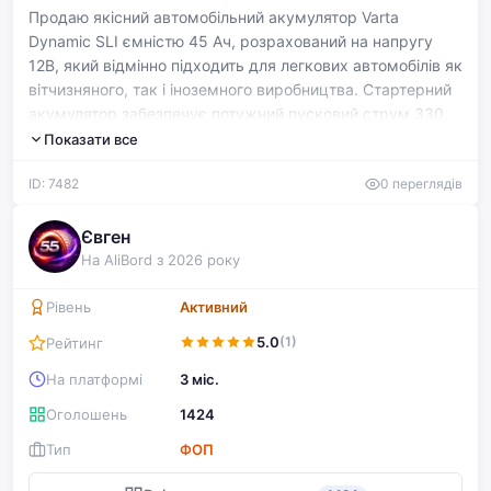
Продаю якісний автомобільний акумулятор Varta
Dynamic SLI ємністю 45 Ач, розрахований на напругу
12В, який відмінно підходить для легкових автомобілів як
вітчизняного, так і іноземного виробництва. Стартерний
акумулятор забезпечує потужний пусковий струм 330
ампер, що гарантує впевнену роботу двигуна в будь-
Показати все
яких умовах. Модель B34 з лівою полярністю має
ID: 7482
0 переглядів
компактні габарити 238х129х227 мм та легко
встановлюється в переважної більшості автомобілів.
Акумулятор повністю справний, нова партія виробництва
Євген
для азіатського ринку, готовий до негайного
На AliBord з 2026 року
використання без додаткових витрат на обслуговування.
Один з найнадійніших варіантів у своєму ціновому
Рівень
Активний
діапазоні, представляє перевірений бренд Varta зі
5.0
(1)
Рейтинг
світовою репутацією якості та довговічності.
На платформі
3 міс.
Оголошень
1424
Тип
ФОП