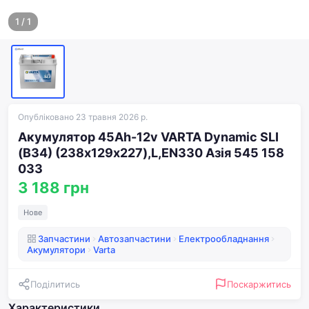
1
/
1
Опубліковано 23 травня 2026 р.
Акумулятор 45Ah-12v VARTA Dynamic SLI
(B34) (238х129х227),L,EN330 Азія 545 158
033
3 188 грн
Нове
Запчастини
Автозапчастини
Електрообладнання
Акумулятори
Varta
Поділитись
Поскаржитись
Характеристики