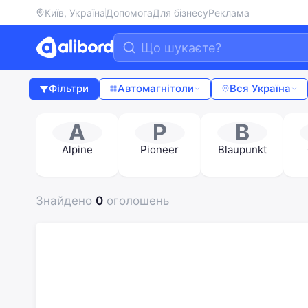
Київ, Україна
Допомога
Для бізнесу
Реклама
Фільтри
Автомагнітоли
Вся Україна
A
P
B
Alpine
Pioneer
Blaupunkt
Знайдено
0
оголошень