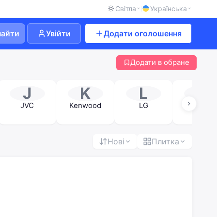
Світла
Українська
найти
Увійти
Додати оголошення
Додати в обране
J
K
L
M
JVC
Kenwood
LG
Mystery
Нові
Плитка