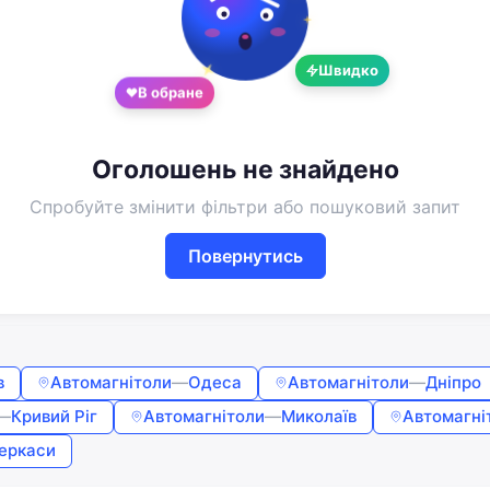
Google
Telegram
або
Швидко
В обране
Вхід
Реєстрація
Введіть номер або пошту
Оголошень не знайдено
Спробуйте змінити фільтри або пошуковий запит
Пароль
Повернутись
Забули пароль?
Запам'ятати мене
в
Автомагнітоли
—
Одеса
Автомагнітоли
—
Дніпро
—
Кривий Ріг
Автомагнітоли
—
Миколаїв
Автомагні
Увійти
еркаси
Продовжуючи, ви погоджуєтесь з
Умовами використання
,