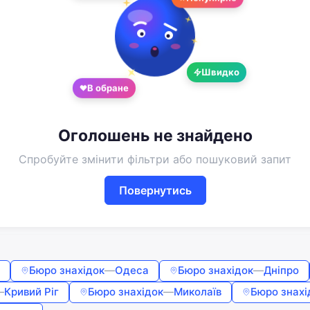
Google
Telegram
або
Швидко
Вхід
Реєстрація
В обране
Введіть номер або пошту
Оголошень не знайдено
Пароль
Спробуйте змінити фільтри або пошуковий запит
Повернутись
Забули пароль?
Запам'ятати мене
Бюро знахідок
—
Одеса
Бюро знахідок
—
Дніпро
Увійти
—
Кривий Ріг
Бюро знахідок
—
Миколаїв
Бюро знахі