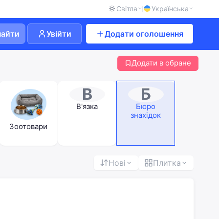
Світла
Українська
найти
Увійти
Додати оголошення
Додати в обране
В
Б
В'язка
Бюро
знахідок
Зоотовари
Нові
Плитка