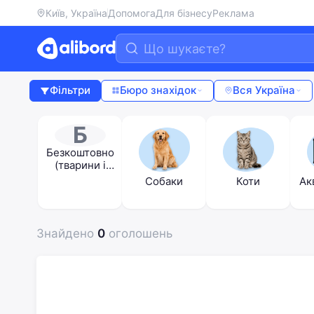
Київ, Україна
Допомога
Для бізнесу
Реклама
Фільтри
Бюро знахідок
Вся Україна
Б
Безкоштовно
(тварини і
в'язка)
Собаки
Коти
Ак
Знайдено
0
оголошень