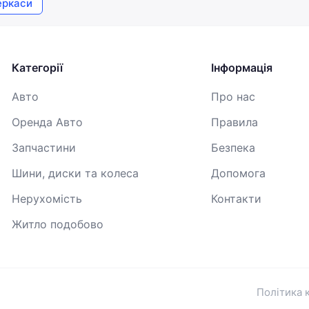
еркаси
Продовжуючи, ви погоджуєтесь з
Умовами використання
,
Договором публічної оферти
та
Політикою
конфіденційності
Категорії
Інформація
Авто
Про нас
Оренда Авто
Правила
Запчастини
Безпека
Шини, диски та колеса
Допомога
Нерухомість
Контакти
Житло подобово
Політика 