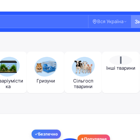
Вся Україна
З
І
Інші тварини
варіумісти
Гризуни
Сільгосп
ка
тварини
Ласкаво просимо!
Безпечно
Увійдіть або створіть акаунт
Популярне