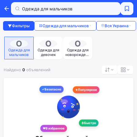
Фильтры
Одежда для мальчиков
Вся Украина
О
О
О
Одежда для
Одежда для
Одежда для
мальчиков
девочек
новорожденн
ых
Найдено
0
объявлений
Безопасно
Популярное
Быстро
В избранное