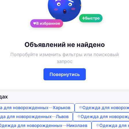
Google
Telegram
Быстро
В избранное
или
Вход
Регистрация
Объявлений не найдено
Введите номер или почту
Попробуйте изменить фильтры или поисковый
запрос
Пароль
Повернутись
Забыли пароль?
Запомнить меня
дах
а для новорожденных
—
Харьков
Одежда для новоро
да для новорожденных
—
Львов
Одежда для новорож
Войти
Одежда для новорожденных
—
Николаев
Одежда для 