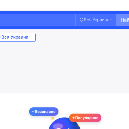
Вся Украина
На
Вся Украина
Безопасно
Популярное
Добро пожаловать!
Войдите или создайте аккаунт