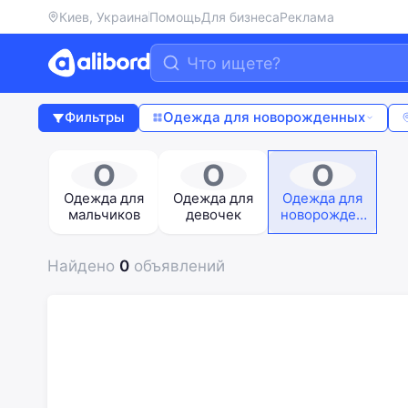
Киев, Украина
Помощь
Для бизнеса
Реклама
Фильтры
Одежда для новорожденных
О
О
О
Одежда для
Одежда для
Одежда для
мальчиков
девочек
новорожден
ных
Найдено
0
объявлений