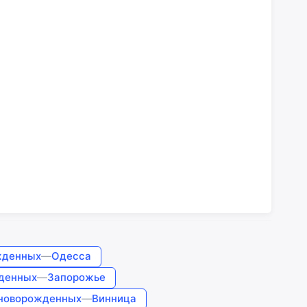
жденных
—
Одесса
денных
—
Запорожье
новорожденных
—
Винница