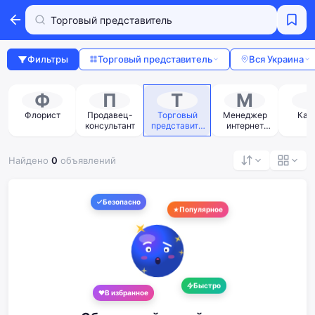
Фильтры
Торговый представитель
Вся Украина
Ф
П
Т
М
р
Флорист
Продавец-
Торговый
Менеджер
Кас
консультант
представите
интернет
ль
магазина
Найдено
0
объявлений
Безопасно
Популярное
Быстро
В избранное