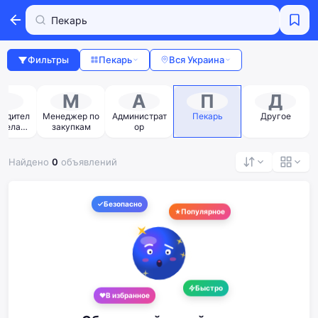
Фильтры
Пекарь
Вся Украина
Р
М
А
П
Д
водител
Менеджер по
Администрат
Пекарь
Другое
тдела
закупкам
ор
одаж
Найдено
0
объявлений
Безопасно
Популярное
Быстро
В избранное