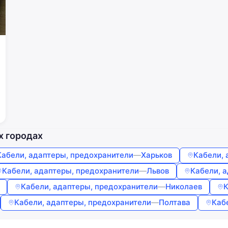
Забыли пароль?
Запомнить меня
Войти
Продолжая, вы соглашаетесь с
Условиями использования
,
Договором публичной оферты
и
Политикой
конфиденциальности
х городах
Кабели, адаптеры, предохранители
—
Харьков
Кабели, 
Кабели, адаптеры, предохранители
—
Львов
Кабели, 
Кабели, адаптеры, предохранители
—
Николаев
К
Кабели, адаптеры, предохранители
—
Полтава
Каб