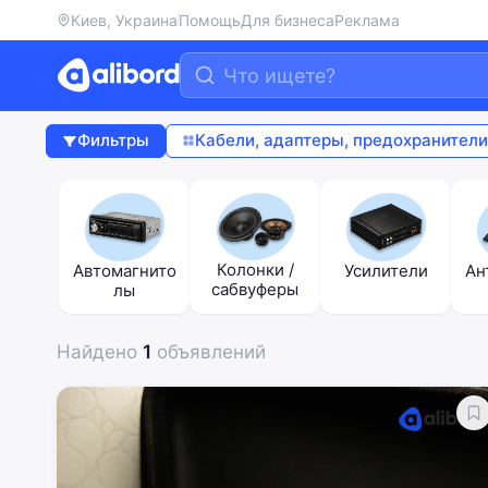
Киев, Украина
Помощь
Для бизнеса
Реклама
Фильтры
Кабели, адаптеры, предохранители
Колонки /
Автомагнито
Усилители
Ан
сабвуферы
лы
Найдено
1
объявлений