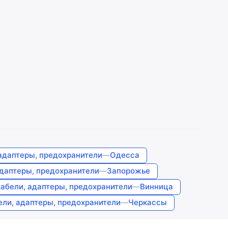
адаптеры, предохранители
—
Одесса
адаптеры, предохранители
—
Запорожье
абели, адаптеры, предохранители
—
Винница
ели, адаптеры, предохранители
—
Черкассы