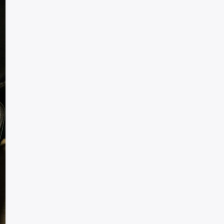
Добро пожаловать!
Войдите или создайте аккаунт
Google
Telegram
или
Вход
Регистрация
Введите номер или почту
Пароль