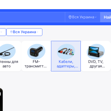
Вся Украина
На
Вся Украина
тенны для
FM-
Кабели,
DVD, TV,
авто
трансмиттер
адаптеры,
другая
ы
предохранит
мультимедиа
ели