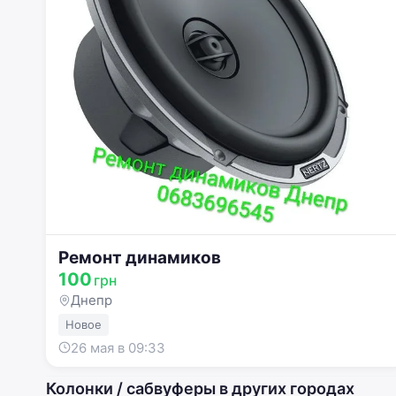
Ремонт динамиков
100
грн
Днепр
Новое
26 мая в 09:33
Колонки / сабвуферы в других городах