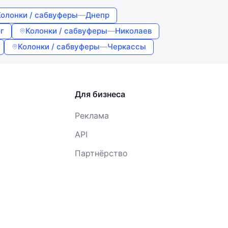
Колонки / сабвуферы
—
Днепр
г
Колонки / сабвуферы
—
Николаев
Колонки / сабвуферы
—
Черкассы
Для бизнеса
Реклама
API
Партнёрство