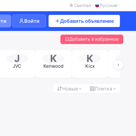
Светлая
Русский
йти
Войти
Добавить объявление
Добавить в избранное
J
K
K
M
JVC
Kenwood
Kicx
Mystery
Новые
Плитка