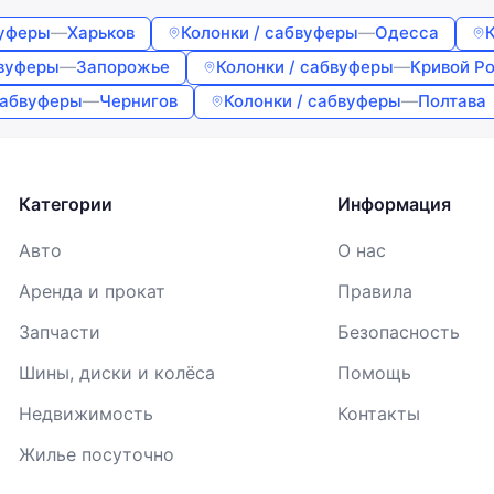
Войти
вуферы
—
Харьков
Колонки / сабвуферы
—
Одесса
Продолжая, вы соглашаетесь с
Условиями использования
,
бвуферы
—
Запорожье
Колонки / сабвуферы
—
Кривой Ро
Договором публичной оферты
и
Политикой
конфиденциальности
сабвуферы
—
Чернигов
Колонки / сабвуферы
—
Полтава
Категории
Информация
Авто
О нас
Аренда и прокат
Правила
Запчасти
Безопасность
Шины, диски и колёса
Помощь
Недвижимость
Контакты
Жилье посуточно