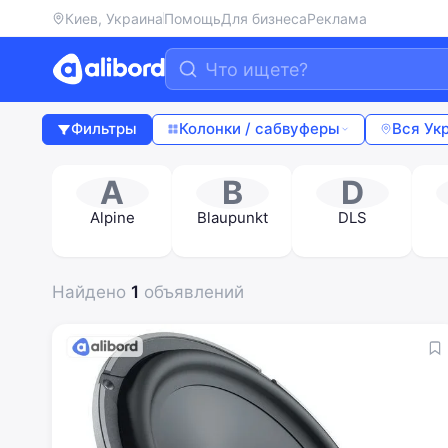
Киев, Украина
Помощь
Для бизнеса
Реклама
Фильтры
Колонки / сабвуферы
Вся Ук
A
B
D
Alpine
Blaupunkt
DLS
Найдено
1
объявлений