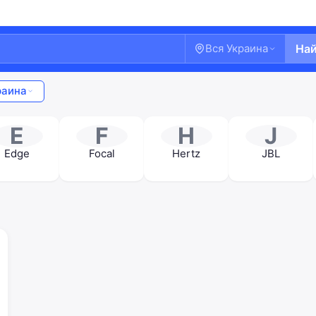
Вся Украина
На
раина
E
F
H
J
Edge
Focal
Hertz
JBL