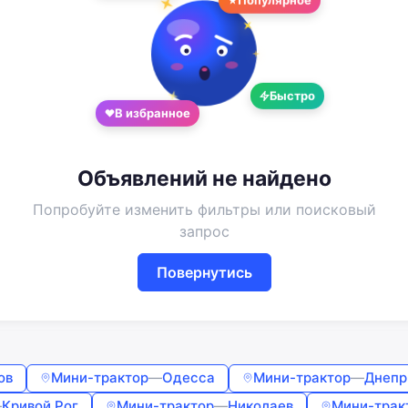
Войдите или создайте аккаунт
Google
Telegram
или
Быстро
В избранное
Вход
Регистрация
Введите номер или почту
Объявлений не найдено
Попробуйте изменить фильтры или поисковый
Пароль
запрос
Повернутись
Забыли пароль?
Запомнить меня
ов
Мини-трактор
—
Одесса
Мини-трактор
—
Днепр
Войти
—
Кривой Рог
Мини-трактор
—
Николаев
Мини-трак