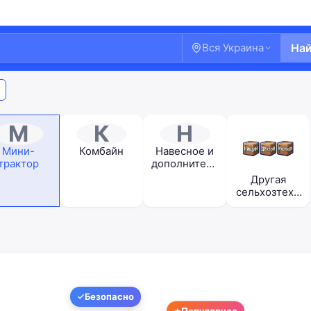
Вся Украина
На
М
К
Н
Мини-
Комбайн
Навесное и
трактор
дополнитель
ное
Другая
оборудовани
сельхозтехн
е
ика
Добро пожаловать!
Безопасно
Популярное