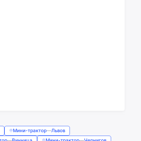
Мини-трактор
—
Львов
тор
—
Винница
Мини-трактор
—
Чернигов