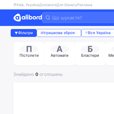
Київ, Україна
Допомога
Для бізнесу
Реклама
Фільтри
Іграшкова зброя
Вся Україна
П
А
Б
Пістолети
Автомати
Бластери
Ме
Знайдено
0
оголошень