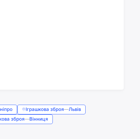
ніпро
Іграшкова зброя
—
Львів
кова зброя
—
Вінниця