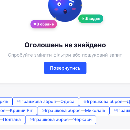
Google
Telegram
або
Швидко
В обране
Вхід
Реєстрація
Введіть номер або пошту
Оголошень не знайдено
Спробуйте змінити фільтри або пошуковий запит
Пароль
Повернутись
Забули пароль?
Запам'ятати мене
рків
Іграшкова зброя
—
Одеса
Іграшкова зброя
—
Д
роя
—
Кривий Ріг
Іграшкова зброя
—
Миколаїв
Іграш
Увійти
—
Полтава
Іграшкова зброя
—
Черкаси
Продовжуючи, ви погоджуєтесь з
Умовами використання
,