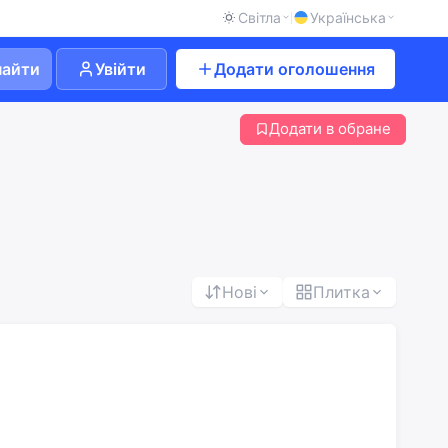
Світла
Українська
найти
Увійти
Додати оголошення
Додати в обране
Нові
Плитка