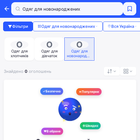
Фільтри
Одяг для новонароджених
Вся Україна
О
О
О
Одяг для
Одяг для
Одяг для
хлопчиків
дівчаток
новонародже
них
Знайдено
0
оголошень
Безпечно
Популярне
Швидко
В обране