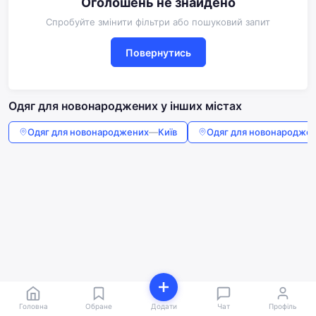
Оголошень не знайдено
Спробуйте змінити фільтри або пошуковий запит
Повернутись
Одяг для новонароджених у інших містах
Одяг для новонароджених
—
Київ
Одяг для новонародже
Головна
Обране
Додати
Чат
Профіль