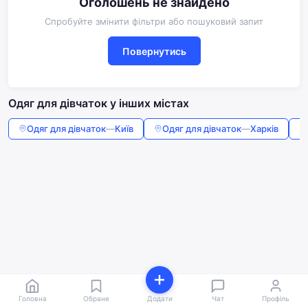
Оголошень не знайдено
Спробуйте змінити фільтри або пошуковий запит
Повернутись
Одяг для дівчаток у інших містах
Одяг для дівчаток
—
Київ
Одяг для дівчаток
—
Харків
Головна
Обране
Додати
Чат
Профіль