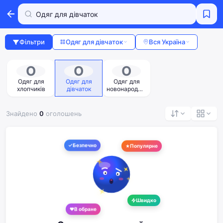
Фільтри
Одяг для дівчаток
Вся Україна
О
О
О
Одяг для
Одяг для
Одяг для
хлопчиків
дівчаток
новонародже
них
Знайдено
0
оголошень
Безпечно
Популярне
Швидко
В обране