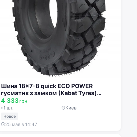
Шина 18x7-8 quick ECO POWER
гусматик з замком (Kabat Tyres)
WOS.00000018X7-8EPN1
4 333
грн
1 шт.
Киев
Новое
25 мая в 14:47