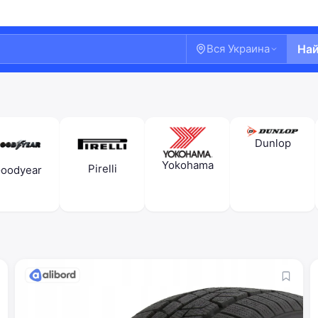
Вся Украина
На
Dunlop
Yokohama
Pirelli
oodyear