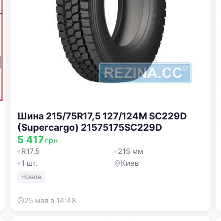
Шина 215/75R17,5 127/124M SC229D
(Supercargo) 21575175SC229D
5 417
грн
R17.5
215 мм
1 шт.
Киев
Новое
25 мая в 14:48