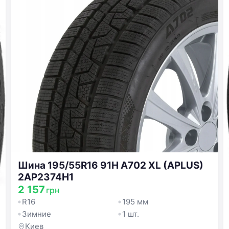
Шина 195/55R16 91H A702 XL (APLUS)
2AP2374H1
2 157
грн
R16
195 мм
Зимние
1 шт.
Киев