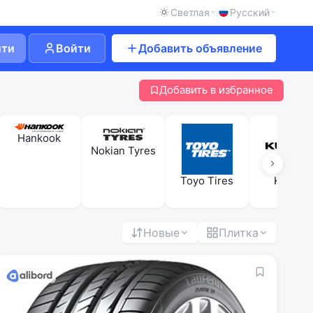
Светлая
Русский
йти
Войти
Добавить объявление
Добавить в избранное
Hankook
Nokian Tyres
Kumho
Toyo Tires
Новые
Плитка