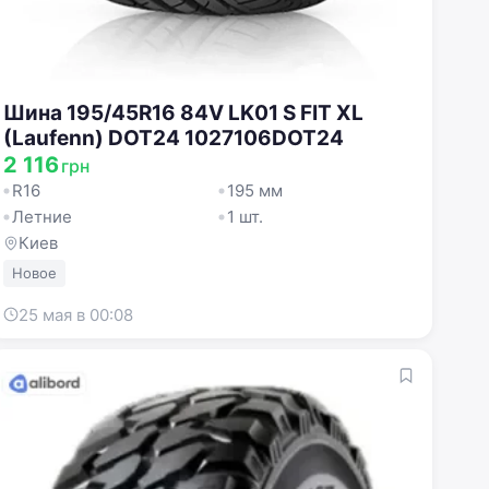
Шина 195/45R16 84V LK01 S FIT XL
(Laufenn) DOT24 1027106DOT24
2 116
грн
R16
195 мм
Летние
1 шт.
Киев
Новое
25 мая в 00:08