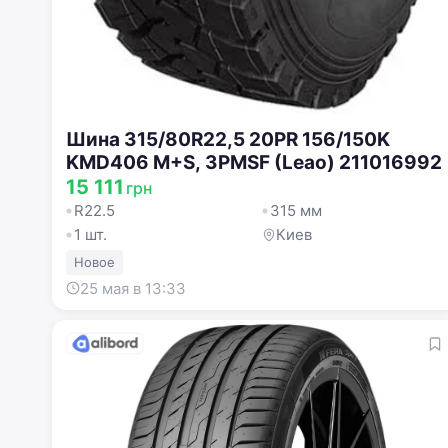
Шина 315/80R22,5 20PR 156/150K
KMD406 M+S, 3PMSF (Leao) 211016992
15 111
грн
R22.5
315 мм
1 шт.
Киев
Новое
25 мая в 13:33