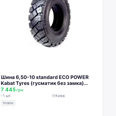
Шина 6,50-10 standard ECO POWER
Kabat Tyres (гусматик без замка)
WOS.000006.50-10EPS1
7 445
грн
1 шт.
Киев
Новое