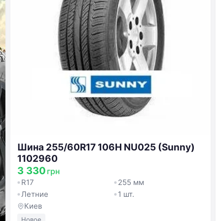
Забыли пароль?
Запомнить меня
Войти
Продолжая, вы соглашаетесь с
Условиями использования
,
Договором публичной оферты
и
Политикой
конфиденциальности
Шина 255/60R17 106H NU025 (Sunny)
1102960
3 330
грн
R17
255 мм
Летние
1 шт.
Киев
Новое