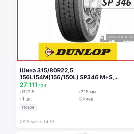
Шина 315/80R22,5
156L154M(156/150L) SP346 M+S,
3PMSF (Dunlop) 568900
27 111
грн
R22.5
315 мм
1 шт.
Киев
Новое
25 мая в 14:51