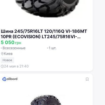
Шина 245/75R16LT 120/116Q VI-186MT
10PR (ECOVISION) LT245/75R16VI-
186MT
5 050
грн
Всесезонные
1 шт.
Киев
Новое
24 мая в 21:40