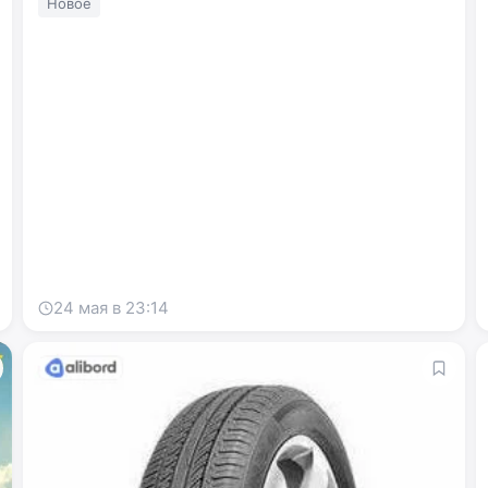
Новое
Добро пожаловать!
Войдите или создайте аккаунт
Google
Telegram
24 мая в 23:14
или
Вход
Регистрация
Введите номер или почту
Пароль