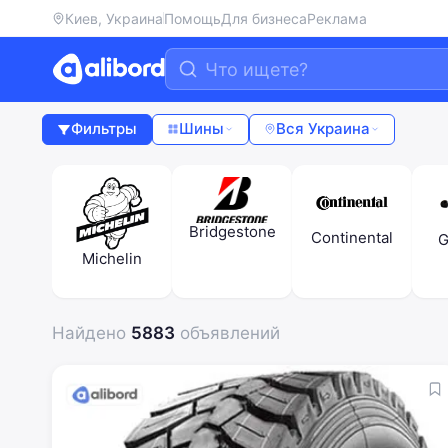
Киев, Украина
Помощь
Для бизнеса
Реклама
Фильтры
Шины
Вся Украина
Bridgestone
Continental
G
Michelin
Найдено
5883
объявлений