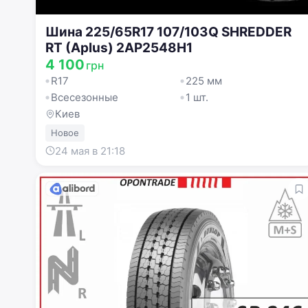
Шина 225/65R17 107/103Q SHREDDER
RT (Aplus) 2AP2548H1
4 100
грн
R17
225 мм
Всесезонные
1 шт.
Киев
Новое
24 мая в 21:18