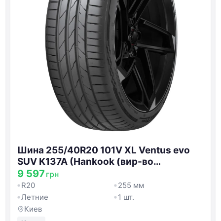
Шина 255/40R20 101V XL Ventus evo
SUV K137A (Hankook (вир-во
Угорщина) 1032200
9 597
грн
R20
255 мм
Летние
1 шт.
Киев