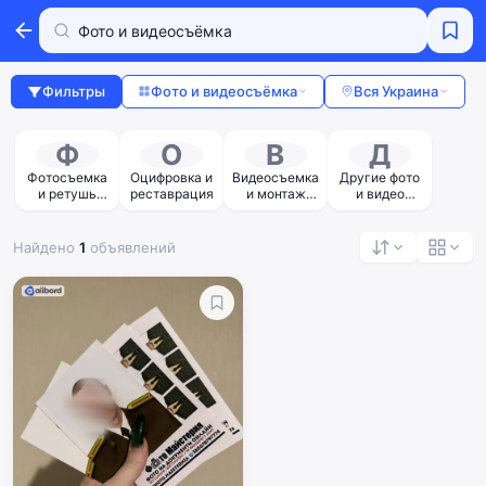
Фильтры
Фото и видеосъёмка
Вся Украина
Ф
О
В
Д
Фотосъемка
Оцифровка и
Видеосъемка
Другие фото
и ретушь
реставрация
и монтаж
и видео
фото
видео
услуги
Найдено
1
объявлений