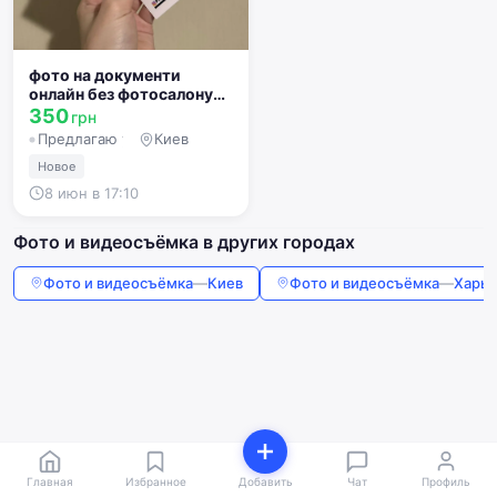
фото на документи
онлайн без фотосалону
дистанційно
350
грн
Предлагаю услугу
Киев
Новое
8 июн в 17:10
Фото и видеосъёмка в других городах
Фото и видеосъёмка
—
Киев
Фото и видеосъёмка
—
Харьк
Главная
Избранное
Добавить
Чат
Профиль