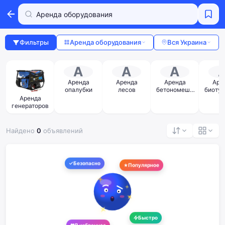
Фильтры
Аренда оборудования
Вся Украина
А
А
А
Аренда
Аренда
Аренда
Аре
опалубки
лесов
бетономеша
биотуа
лок и
и быт
Аренда
отбойников
генераторов
Найдено
0
объявлений
Безопасно
Популярное
Быстро
В избранное