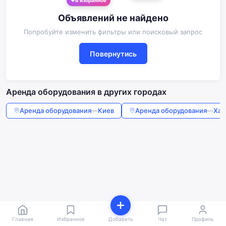
Объявлений не найдено
Попробуйте изменить фильтры или поисковый запрос
Повернутись
Аренда оборудования в других городах
Аренда оборудования
—
Киев
Аренда оборудования
—
Хар
Главная
Избранное
Добавить
Чат
Профиль