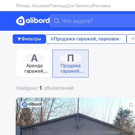
Киев, Украина
Помощь
Для бизнеса
Реклама
Фильтры
Продажа гаражей, парковок
А
П
Аренда
Продажа
гаражей,
гаражей,
парковок
парковок
Найдено
1
объявлений