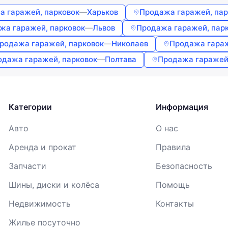
а гаражей, парковок
—
Харьков
Продажа гаражей, пар
Войти
жа гаражей, парковок
—
Львов
Продажа гаражей, пар
Продолжая, вы соглашаетесь с
Условиями использования
,
Договором публичной оферты
и
Политикой
родажа гаражей, парковок
—
Николаев
Продажа гараж
конфиденциальности
одажа гаражей, парковок
—
Полтава
Продажа гаражей
Категории
Информация
Авто
О нас
Аренда и прокат
Правила
Запчасти
Безопасность
Шины, диски и колёса
Помощь
Недвижимость
Контакты
Жилье посуточно