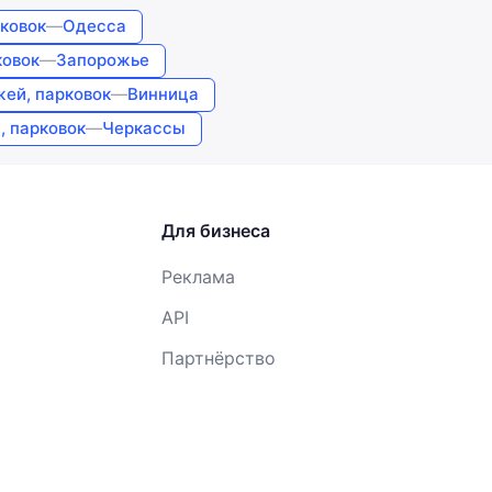
ковок
—
Одесса
ковок
—
Запорожье
ей, парковок
—
Винница
, парковок
—
Черкассы
Для бизнеса
Реклама
API
Партнёрство