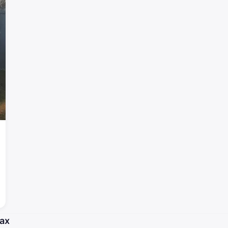
Добро пожаловать!
Войдите или создайте аккаунт
Google
Telegram
или
Вход
Регистрация
Введите номер или почту
Пароль
Забыли пароль?
Запомнить меня
ах