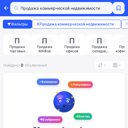
Фильтры
Продажа коммерческой недвижимости
П
П
П
П
Продажа
Продажа
Продажа
Продажа
Прод
торговых
МАФов
офисов
складов,
кофеен,
помещений
ангаров
ресто
Найдено
0
объявлений
Безопасно
Популярное
Быстро
В избранное