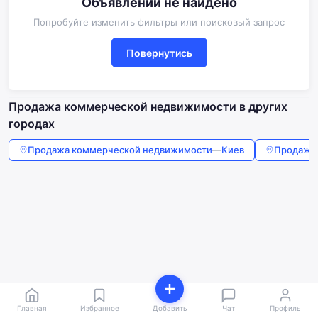
Объявлений не найдено
Попробуйте изменить фильтры или поисковый запрос
Повернутись
Продажа коммерческой недвижимости в других
городах
Продажа коммерческой недвижимости
—
Киев
Продажа
Главная
Избранное
Добавить
Чат
Профиль