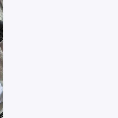
Добро пожаловать!
Войдите или создайте аккаунт
Google
Telegram
или
Вход
Регистрация
Введите номер или почту