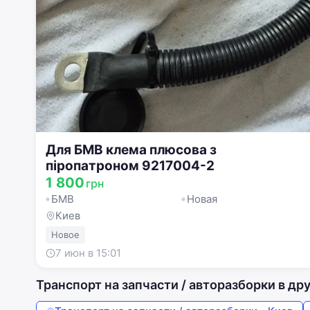
Для БМВ клема плюсова з
піропатроном 9217004-2
1 800
грн
БМВ
Новая
Киев
Новое
7 июн в 15:01
Транспорт на запчасти / авторазборки в др