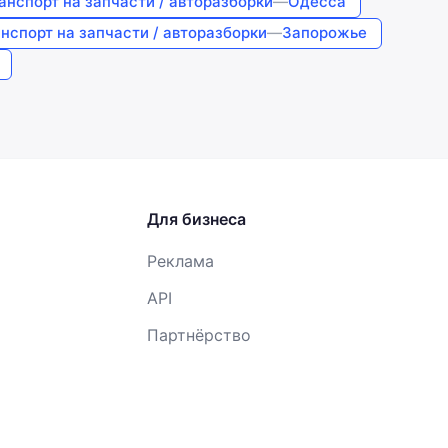
анспорт на запчасти / авторазборки
—
Одесса
нспорт на запчасти / авторазборки
—
Запорожье
Для бизнеса
Реклама
API
Партнёрство