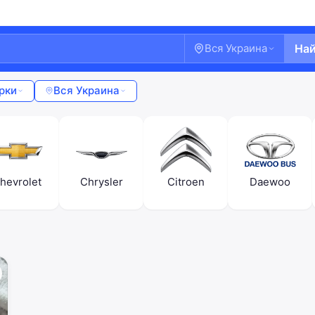
Вся Украина
На
рки
Вся Украина
hevrolet
Chrysler
Citroen
Daewoo