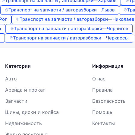
Транспорт на запчасти / авторазборки
—
Харьков
Тр
Транспорт на запчасти / авторазборки
—
Львов
Тра
Рог
Транспорт на запчасти / авторазборки
—
Николаев
а
Транспорт на запчасти / авторазборки
—
Чернигов
а
Транспорт на запчасти / авторазборки
—
Черкассы
Категории
Информация
Авто
О нас
Аренда и прокат
Правила
Запчасти
Безопасность
Шины, диски и колёса
Помощь
Недвижимость
Контакты
Жилье посуточно