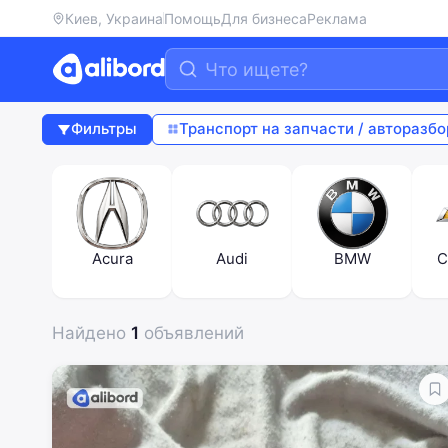
Киев, Украина
Помощь
Для бизнеса
Реклама
Фильтры
Транспорт на запчасти / авторазбо
Acura
Audi
BMW
C
Найдено
1
объявлений