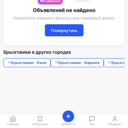
Объявлений не найдено
Попробуйте изменить фильтры или поисковый запрос
Повернутись
Брызговики в других городах
Брызговики
—
Киев
Брызговики
—
Харьков
Брызгов
Главная
Избранное
Добавить
Чат
Профиль