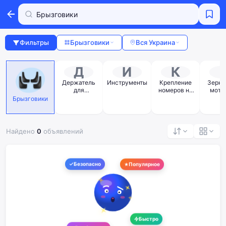
Фильтры
Брызговики
Вся Украина
Д
И
К
Держатель
Инструменты
Крепление
Зерка
для
номеров на
мото
телефона,
мотоцикл
Брызговики
планшета
Найдено
0
объявлений
Безопасно
Популярное
Быстро
В избранное