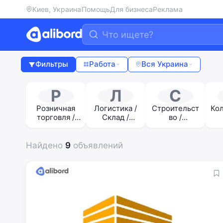
Киев, Украина
Помощь
Для бизнеса
Реклама
Фильтры
Работа
Вся Украина
Р
Л
С
Розничная
Логистика /
Строительст
Ко
торговля /
Склад /
во /
продажи /
Доставка
отделочные
Те
закупки
работы
Найдено
9
объявлений