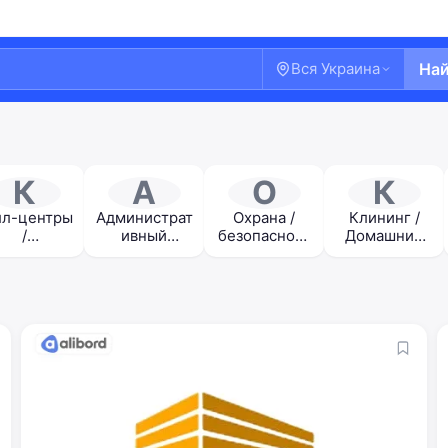
Вся Украина
На
К
А
О
К
лл-центры
Администрат
Охрана /
Клининг /
/
ивный
безопасност
Домашний
лекоммун
персонал /
ь
персонал
икации
HR /
Секретариат