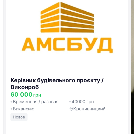
Добро пожаловать!
Войдите или создайте аккаунт
Керівник будівельного проєкту /
Виконроб
Google
Telegram
60 000
грн
Временная / разовая
40000 грн
или
Вакансию
Кропивницкий
Новое
Вход
Регистрация
Введите номер или почту