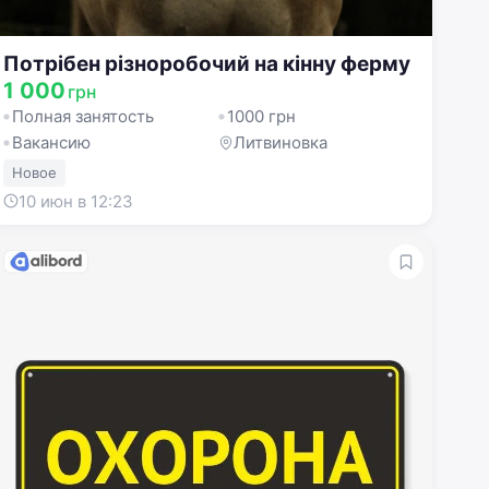
Потрібен різноробочий на кінну ферму
1 000
грн
Полная занятость
1000 грн
Вакансию
Литвиновка
Новое
10 июн в 12:23