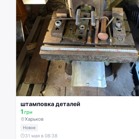
штамповка деталей
1
грн
Харьков
Новое
31 мая в 08:38