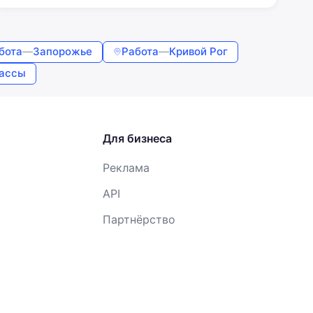
бота
—
Запорожье
Работа
—
Кривой Рог
ассы
Для бизнеса
Реклама
API
Партнёрство