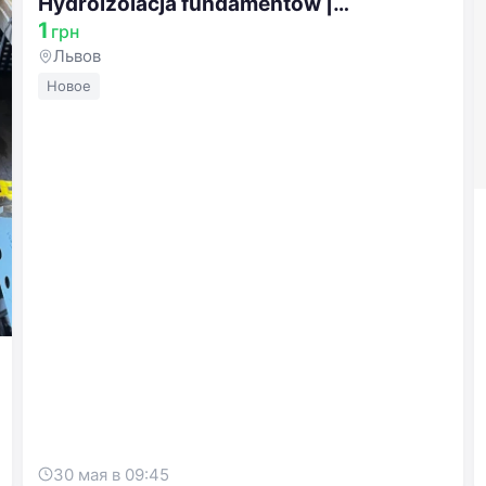
Hydroizolacja fundamentów |
Foundation wate
1
грн
Львов
Новое
30 мая в 09:45