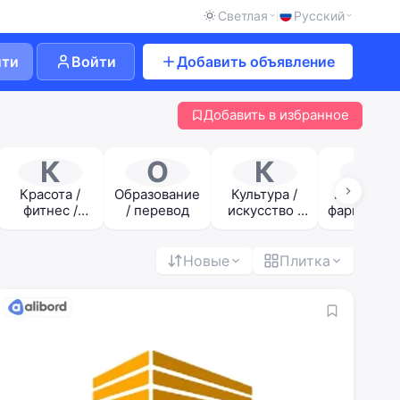
Светлая
Русский
йти
Войти
Добавить объявление
Добавить в избранное
К
О
К
М
Красота /
Образование
Культура /
Медицина
фитнес /
/ перевод
искусство /
фармацевт
спорт
развлечения
а
Новые
Плитка