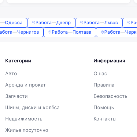
а
—
Одесса
Работа
—
Днепр
Работа
—
Львов
Ра
абота
—
Чернигов
Работа
—
Полтава
Работа
—
Черк
Категории
Информация
Авто
О нас
Аренда и прокат
Правила
Запчасти
Безопасность
Шины, диски и колёса
Помощь
Недвижимость
Контакты
Жилье посуточно