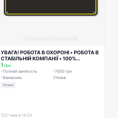
УВАГА! РОБОТА В ОХОРОНІ • РОБОТА В
СТАБІЛЬНІЙ КОМПАНІЇ • 100%
ВИПЛАТА ЗАРОБІТНОЇ ПЛАТИ
1
грн
Полная занятость
7000 грн
Вакансию
Киев
Новое
27 мая в 14:23