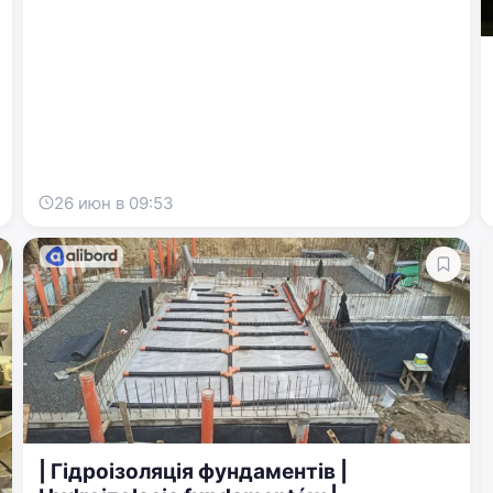
Пароль
Забыли пароль?
Запомнить меня
26 июн в 09:53
Войти
Продолжая, вы соглашаетесь с
Условиями использования
,
Договором публичной оферты
и
Политикой
конфиденциальности
| Гідроізоляція фундаментів |