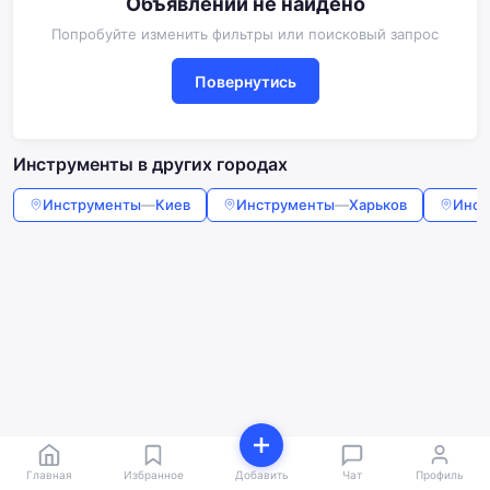
Объявлений не найдено
Попробуйте изменить фильтры или поисковый запрос
Повернутись
Инструменты в других городах
Инструменты
—
Киев
Инструменты
—
Харьков
Инст
Главная
Избранное
Добавить
Чат
Профиль