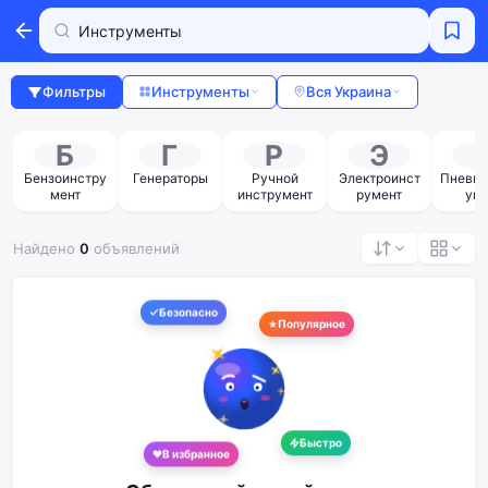
Фильтры
Инструменты
Вся Украина
Б
Г
Р
Э
Бензоинстру
Генераторы
Ручной
Электроинст
Пневмо
мент
инструмент
румент
уме
Найдено
0
объявлений
Безопасно
Популярное
Быстро
В избранное