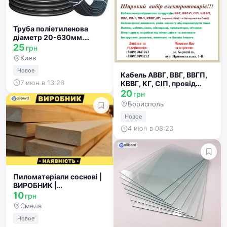
Труба поліетиленова
діаметр 20-630мм.
Труба водопроводна.
25
грн
Труба для полива. труба
Киев
ПЭ SDR17
Новое
Кабель АВВГ, ВВГ, ВВГП,
7 июн в 13:26
КВВГ, КГ, СІП, провід
ПВ-1, ПВ-3, ПВС, ШВВП
20
грн
Борисполь
Новое
4 июн в 08:23
Пиломатеріали соснові |
ВИРОБНИК |
(обрізні,необрізні) Сміла
10
грн
Смела
Новое