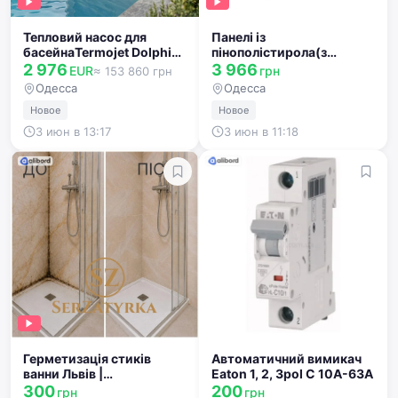
Тепловий насос для
Панелі із
басейнаTermojet Dolphin
пінополістирола(з
SPR4INVM
бубишками) для монтажу
2 976
3 966
EUR
грн
≈ 153 860 грн
теплої підлоги.
Одесса
Одесса
Новое
Новое
3 июн в 13:17
3 июн в 11:18
Герметизація стиків
Автоматичний вимикач
ванни Львів |
Eaton 1, 2, 3pol C 10A-63А
SERZATYRKA
300
200
грн
грн