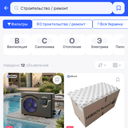
Фильтры
Строительство / ремонт
Вся Украина
В
С
О
Э
Вентиляция
Сантехника
Отопление
Электрика
Пилома
л
Найдено
12
объявлений