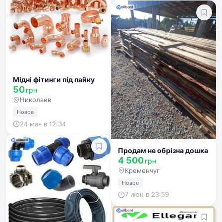
Мідні фітинги під пайку
50
грн
Николаев
Новое
24 мая в 12:34
Продам не обрізна дошка
4 500
грн
Кременчуг
Новое
7 июн в 23:59