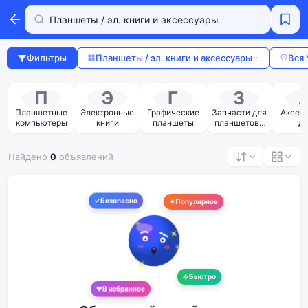
Фильтры
Планшеты / эл. книги и аксессуары
Вся 
П
Э
Г
З
Планшетные
Электронные
Графические
Запчасти для
Аксес
компьютеры
книги
планшеты
планшетов /
дл
эл. книг
планше
эл. 
Найдено
0
объявлений
Безопасно
Популярное
Быстро
В избранное