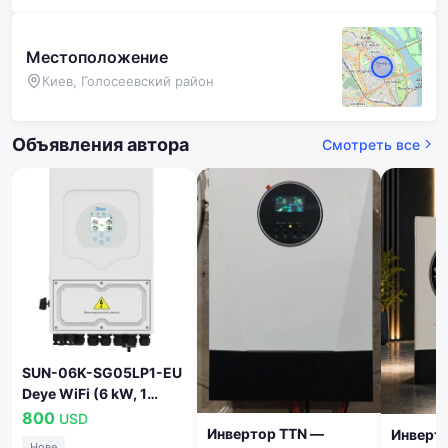
Местоположение
Киев, Голосеевский район
Объявления автора
Смотреть все
SUN-06K-SG05LP1-EU
Deye WiFi (6 kW, 1
фаза, 2 MPPT, LV)
800
USD
Инвертор TTN —
Инверт
Нове