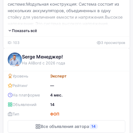
системе:Модульная конструкция: Система состоит из
нескольких аккумуляторов, объединенных в одну
стойку для увеличения емкости и напряжения.Высокое
напряжение: Это система высокого напряжения,
предназначенная для промышленных предприятий с
Показать всё
высоким уровнем потребления энергии (от 200 до 2500
ID: 103
3 просмотров
кВт).Компоненты: Схема включает в себя модуль
управления батареей (BMS), который отвечает за
балансировку ячеек и контроль состояния
Serge Менеджер!
аккумулятора.
На AliBord с 2026 года
Уровень
Эксперт
Рейтинг
—
На платформе
4 мес.
Объявлений
14
Тип
ФОП
Все объявления автора
14