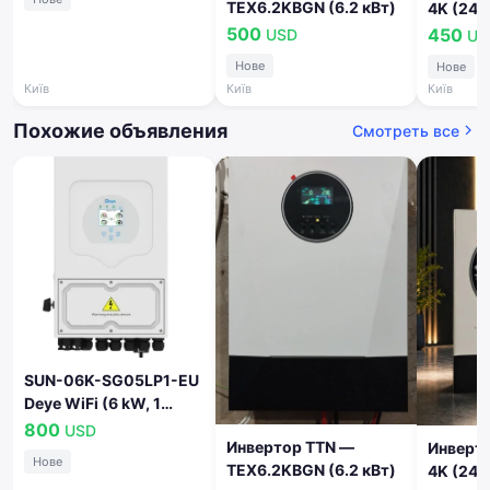
TEX6.2KBGN (6.2 кВт)
4K (24V
500
450
USD
US
Нове
Нове
Київ
Київ
Київ
Похожие объявления
Смотреть все
SUN-06K-SG05LP1-EU
Deye WiFi (6 kW, 1
фаза, 2 MPPT, LV)
800
USD
Инвертор TTN —
Инверт
Нове
TEX6.2KBGN (6.2 кВт)
4K (24V