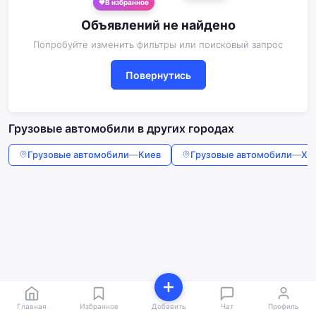
Объявлений не найдено
Попробуйте изменить фильтры или поисковый запрос
Повернутись
Грузовые автомобили в других городах
Грузовые автомобили
—
Киев
Грузовые автомобили
—
Ха
Главная
Избранное
Добавить
Чат
Профиль