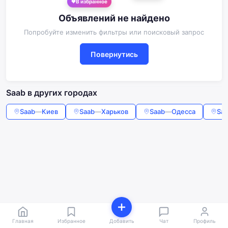
В избранное
Объявлений не найдено
Попробуйте изменить фильтры или поисковый запрос
Повернутись
Saab в других городах
Saab
—
Киев
Saab
—
Харьков
Saab
—
Одесса
Sa
Главная
Избранное
Добавить
Чат
Профиль