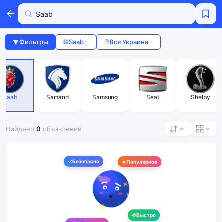
Фильтры
Saab
Вся Украина
Saab
Samand
Samsung
Seat
Shelby
Найдено
0
объявлений
Безопасно
Популярное
Быстро