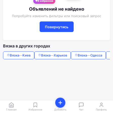
В избранное
Объявлений не найдено
Попробуйте изменить фильтры или поисковый запрос
Повернутись
Вязка в других городах
Вязка
—
Киев
Вязка
—
Харьков
Вязка
—
Одесса
Главная
Избранное
Добавить
Чат
Профиль