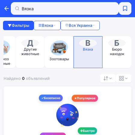
Фильтры
Вязка
Вся Украина
Д
В
Б
Другие
Вязка
Бюро
животные
находок
льхоз
Зоотовары
отные
Найдено
0
объявлений
Безопасно
Популярное
Быстро