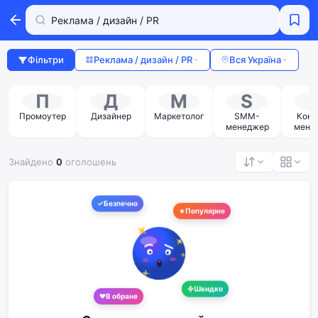
Фільтри
Реклама / дизайн / PR
Вся Україна
П
Д
М
S
Промоутер
Дизайнер
Маркетолог
SMM-
Конт
менеджер
мене
Знайдено
0
оголошень
Безпечно
Популярне
Швидко
В обране