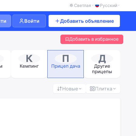
Светлая
Русский
йти
Войти
Добавить объявление
Добавить в избранное
К
П
Д
м
Кемпинг
Прицеп дача
Другие
прицепы
Новые
Плитка