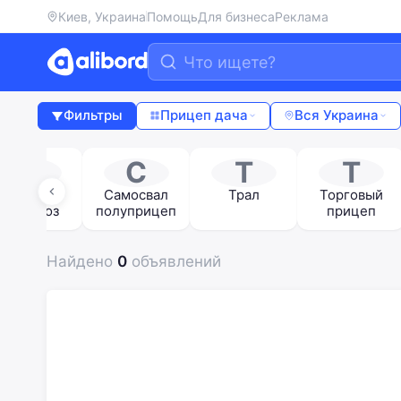
Киев, Украина
Помощь
Для бизнеса
Реклама
Фильтры
Прицеп дача
Вся Украина
П
С
Т
Т
Прицеп
Самосвал
Трал
Торговый
зерновоз
полуприцеп
прицеп
Найдено
0
объявлений