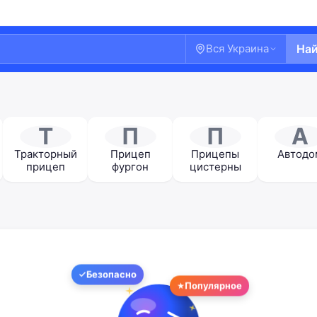
Вся Украина
На
Т
П
П
А
Тракторный
Прицеп
Прицепы
Автодо
прицеп
фургон
цистерны
Безопасно
Добро пожаловать!
Популярное
Войдите или создайте аккаунт