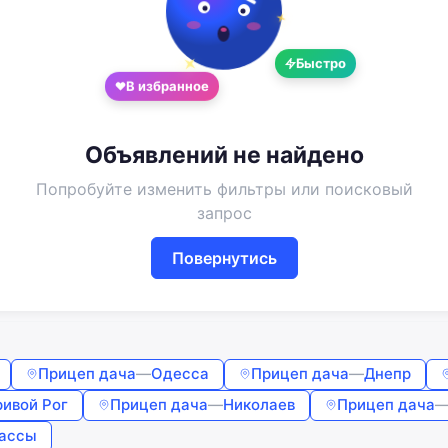
Google
Telegram
Быстро
или
В избранное
Вход
Регистрация
Объявлений не найдено
Введите номер или почту
Попробуйте изменить фильтры или поисковый
запрос
Пароль
Повернутись
Забыли пароль?
Запомнить меня
Прицеп дача
—
Одесса
Прицеп дача
—
Днепр
ривой Рог
Прицеп дача
—
Николаев
Прицеп дача
Войти
ассы