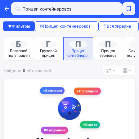
Фильтры
Прицеп контейнеровоз
Вся Украина
Б
Г
П
П
п
Бортовой
Грузовой
Прицеп
Прицеп
Само
полуприцеп
прицеп
контейнеров
зерновоз
полуп
оз
Найдено
0
объявлений
Безопасно
Популярное
Быстро
В избранное