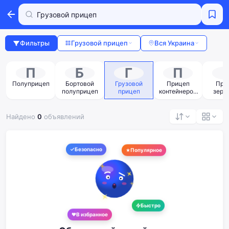
Фильтры
Грузовой прицеп
Вся Украина
П
Б
Г
П
Полуприцеп
Бортовой
Грузовой
Прицеп
При
полуприцеп
прицеп
контейнеров
зерн
оз
Найдено
0
объявлений
Безопасно
Популярное
Быстро
В избранное