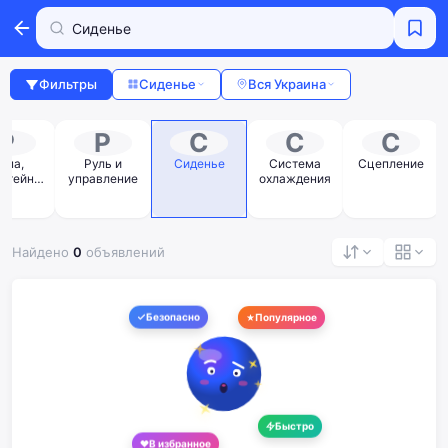
Фильтры
Сиденье
Вся Украина
Р
Р
С
С
С
ама,
Руль и
Сиденье
Система
Сцепление
штейны
управление
охлаждения
аятники
Найдено
0
объявлений
Безопасно
Популярное
Быстро
В избранное