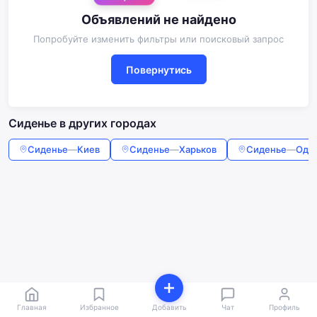
Объявлений не найдено
Попробуйте изменить фильтры или поисковый запрос
Повернутись
Сиденье в других городах
Сиденье
—
Киев
Сиденье
—
Харьков
Сиденье
—
Оде
Главная
Избранное
Добавить
Чат
Профиль