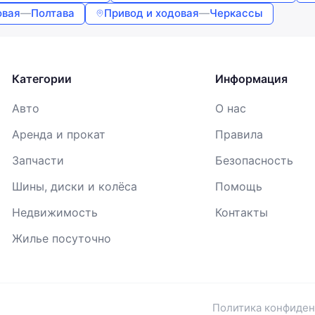
Продолжая, вы соглашаетесь с
Условиями использования
,
овая
—
Полтава
Привод и ходовая
—
Черкассы
Договором публичной оферты
и
Политикой
конфиденциальности
Категории
Информация
Авто
О нас
Аренда и прокат
Правила
Запчасти
Безопасность
Шины, диски и колёса
Помощь
Недвижимость
Контакты
Жилье посуточно
Политика конфиде