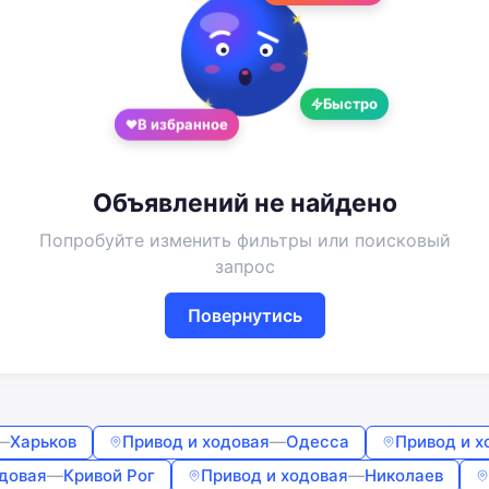
Google
Telegram
или
Быстро
В избранное
Вход
Регистрация
Введите номер или почту
Объявлений не найдено
Попробуйте изменить фильтры или поисковый
Пароль
запрос
Повернутись
Забыли пароль?
Запомнить меня
—
Харьков
Привод и ходовая
—
Одесса
Привод и х
Войти
одовая
—
Кривой Рог
Привод и ходовая
—
Николаев