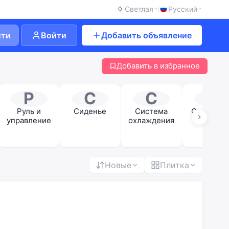
Светлая
Русский
йти
Войти
Добавить объявление
Добавить в избранное
Р
С
С
С
Руль и
Сиденье
Система
Сцеплен
управление
охлаждения
Новые
Плитка