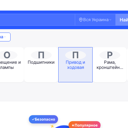
Вся Украина
На
на
О
П
П
Р
вещение и
Подшипники
Привод и
Рама,
лампы
ходовая
кронштейны
и маятники
Добро пожаловать!
Безопасно
Популярное
Войдите или создайте аккаунт